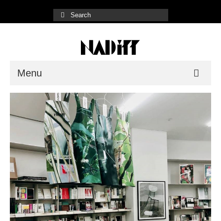
Menu
NADiff Gallery
Fair/Event
Shop List
Online Store