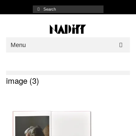
Menu
NADiff Gallery
Fair/Event
image (3)
Shop List
Online Store