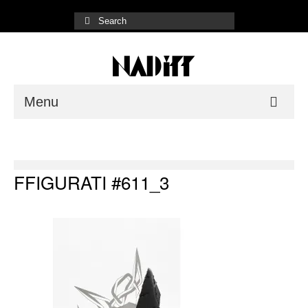
Menu
NADiff Gallery
Fair/Event
FFIGURATI #611_3
Shop List
Online Store