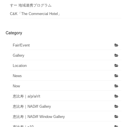
すー 地域連携プログラム
C&K「The Commercial Hotel」
Category
Fair/Event
Gallery
Location
News
Now
恵比寿｜a/p/a/r/t
恵比寿｜NADiff Gallery
恵比寿｜NADiff Window Gallery
恵比寿｜x10