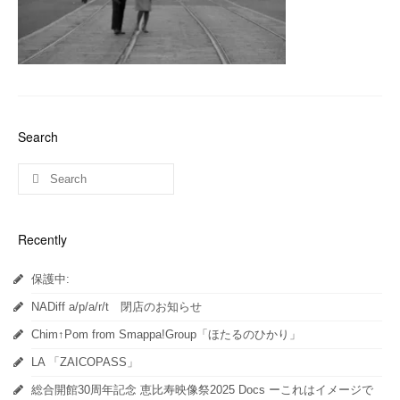
Search
Recently
保護中:
NADiff a/p/a/r/t 閉店のお知らせ
Chim↑Pom from Smappa!Group「ほたるのひかり」
LA 「ZAICOPASS」
総合開館30周年記念 恵比寿映像祭2025 Docs ーこれはイメージで