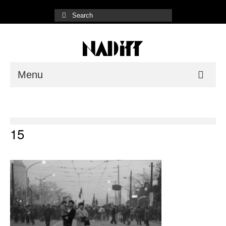
Menu
NADiff Gallery
Fair/Event
15
Shop List
Online Store