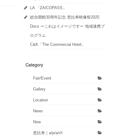
LA 「ZAICOPASS」
総合開館30周年記念 恵比寿映像祭2025
Docs ーこれはイメージですー 地域連携プ
ログラム
C&K「The Commercial Hotel」
Category
Fair/Event
Gallery
Location
News
Now
恵比寿｜a/p/a/r/t