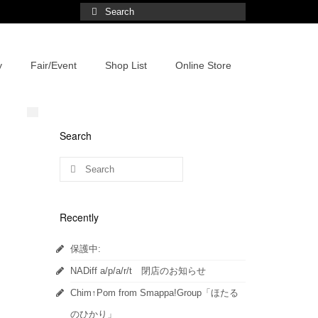
y
Fair/Event
Shop List
Online Store
Search
Recently
保護中:
NADiff a/p/a/r/t 閉店のお知らせ
Chim↑Pom from Smappa!Group「ほたる
のひかり」