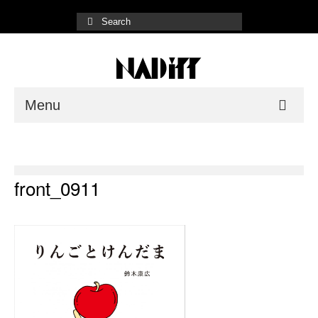
Menu
NADiff Gallery
Fair/Event
front_0911
Shop List
Online Store