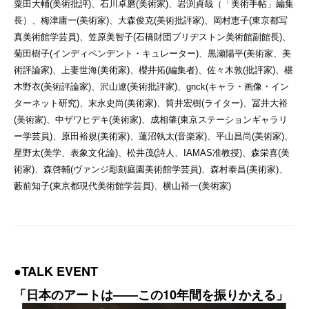
粟田大輔(美術批評)、石川卓磨(美術家)、岩渕貞哉（「美術手帖」編集
長）、梅津庸一(美術家)、大森俊克(美術批評家)、岡村恵子(東京都写
真美術館学芸員)、笠原美智子(石橋財団ブリヂストン美術館副館長)、
菊田樹子(インディペンデント・キュレーター)、黒瀬陽平(美術家、美
術評論家)、上妻世海(美術家)、櫻井拓(編集者)、佐々木敦(批評家)、椹
木野衣(美術評論家)、沢山遼(美術批評家)、gnck(キャラ・画像・イン
ターネット研究)、末永史尚(美術家)、筒井宏樹(ライター)、冨井大裕
(美術家)、中ザワヒデキ(美術家)、成相肇(東京ステーションギャラリ
ー学芸員)、原田裕規(美術家)、蓮沼執太(音楽家)、平山昌尚(美術家)、
星野太(美学、表象文化論)、松井茂(詩人、IAMAS准教授)、森栄喜(美
術家)、森啓輔(ヴァンジ彫刻庭園美術館学芸員)、森村泰昌(美術家)、
藪前知子(東京都現代美術館学芸員)、横山裕一(美術家)
●TALK EVENT
「日本のアートは——この10年間を振りかえる」