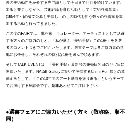
外の美術動向を紹介する専門誌として今日まで刊行を続けています。
出版と並走しながら、芸術評論を育む活動として「芸術評論募集」
(1954年～)の論文公募も主催し、のちの時代を担う数々の評論家を輩
出する活動も行ってきました。
この度のFAIRでは、批評家、キュレーター、アーティストとして活躍
する方々のご協力のもと、「私が選ぶ『美術手帖』この1冊」を各選
者のコメントつきでご紹介いたします。選書テーマは各ご協力者の見
地にお任せし、それぞれの特別な1冊を選んで頂きます。
そしてTALK EVENTは、『美術手帖』最新号の発売日翌日の7月7日に
開催いたします。NADiff Galleryに於いて開催するChim↑Pom展との連
動企画として、「この10年間のアート動向を振り返る」というテーマ
でお届けする座談会です。是非あわせてご注目下さい。
●選書フェアにご協力いただく方々（敬称略、順不
同）