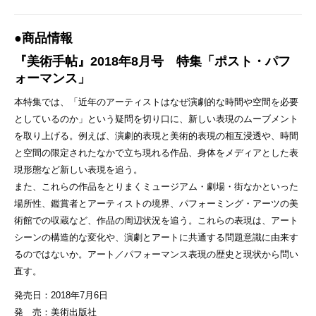
●商品情報
『美術手帖』2018年8⽉号 特集「ポスト・パフ
ォーマンス」
本特集では、「近年のアーティストはなぜ演劇的な時間や空間を必要
としているのか」という疑問を切り⼝に、新しい表現のムーブメント
を取り上げる。例えば、演劇的表現と美術的表現の相互浸透や、時間
と空間の限定されたなかで⽴ち現れる作品、⾝体をメディアとした表
現形態など新しい表現を追う。
また、これらの作品をとりまくミュージアム・劇場・街なかといった
場所性、鑑賞者とアーティストの境界、パフォーミング・アーツの美
術館での収蔵など、作品の周辺状況を追う。これらの表現は、アート
シーンの構造的な変化や、演劇とアートに共通する問題意識に由来す
るのではないか。アート／パフォーマンス表現の歴史と現状から問い
直す。
発売日：2018年7月6日
発 売：美術出版社