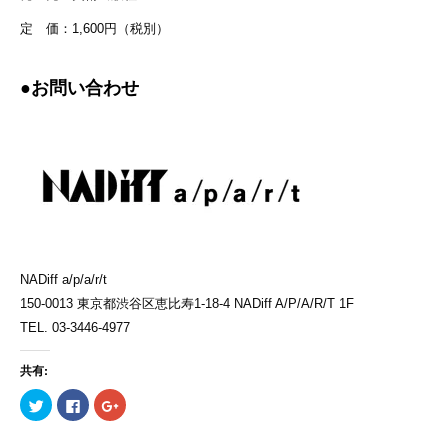
定 価：1,600円（税別）
●お問い合わせ
NADiff a/p/a/r/t
150-0013 東京都渋谷区恵比寿1-18-4 NADiff A/P/A/R/T 1F
TEL. 03-3446-4977
共有:
ク
Facebook
ク
リ
で
リ
ッ
共
ッ
ク
有
ク