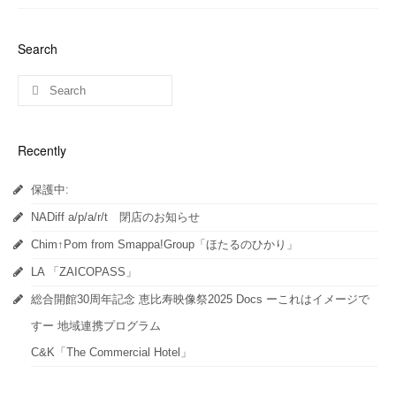
し
す
し
て
る
て
Twitter
に
Google+
で
は
で
共
ク
共
Search
有
リ
有
(新
ッ
(新
し
ク
し
い
し
い
ウ
て
ウ
ィ
く
ィ
ン
だ
ン
ド
さ
ド
ウ
い
ウ
Recently
で
(新
で
開
し
開
き
い
き
ま
ウ
ま
保護中:
す)
ィ
す)
ン
ド
NADiff a/p/a/r/t 閉店のお知らせ
ウ
で
開
Chim↑Pom from Smappa!Group「ほたるのひかり」
き
ま
LA 「ZAICOPASS」
す)
総合開館30周年記念 恵比寿映像祭2025 Docs ーこれはイメージで
すー 地域連携プログラム
C&K「The Commercial Hotel」