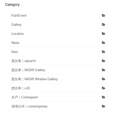
Category
Fair/Event
Gallery
Location
News
Now
恵比寿｜a/p/a/r/t
恵比寿｜NADiff Gallery
恵比寿｜NADiff Window Gallery
恵比寿｜x10
水戸｜Contrepoint
清澄白河｜contemporary