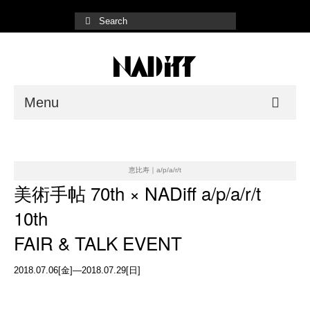
Menu
NADiff Gallery
Fair/Event
恵比寿｜a/p/a/r/t
美術手帖 70th × NADiff a/p/a/r/t
Shop List
10th
Online Store
FAIR & TALK EVENT
2018.07.06[金]—2018.07.29[日]