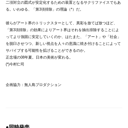
二項対立の図式が安定化するための装置となるサクリファイスでもあ
る。いわゆる、「第3項排除」の理論（*）だ。
彼らがアート界のトリックスターとして、異彩を放てば放つほど、
「第3項排除」の効果によりアート界はそれを抽出排除することによ
ってより強固に安定していくのか、はたまた、「アート」や「社会」
を脱臼させつつ、新しい視点を人々の意識に焼き付けることによって
サバイブする可能性を拡げることができるのか。
正念場の08年夏。日本の美術が変わる。
(*)今村仁司
企画協力：無人島プロダクション
●同時発売