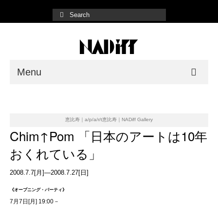
Menu
NADiff Gallery
Fair/Event
恵比寿｜a/p/a/r/t恵比寿｜NADiff Gallery
Chim↑Pom 「日本のアートは10年
Shop List
おくれている」
Online Store
2008.7.7[月]—2008.7.27[日]
《オープニング・パーティ》
7月7日[月] 19:00－