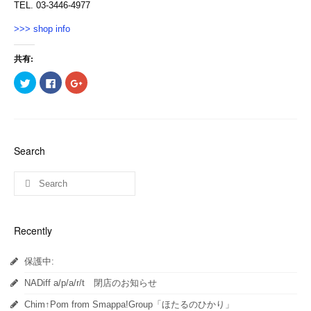
TEL. 03-3446-4977
>>> shop info
共有:
ク
Facebook
ク
リ
で
リ
ッ
共
ッ
ク
有
ク
し
す
し
て
る
て
Twitter
に
Google+
で
は
で
共
ク
共
Search
有
リ
有
(新
ッ
(新
し
ク
し
い
し
い
ウ
て
ウ
ィ
く
ィ
ン
だ
ン
ド
さ
ド
ウ
い
ウ
Recently
で
(新
で
開
し
開
き
い
き
ま
ウ
ま
保護中:
す)
ィ
す)
ン
ド
NADiff a/p/a/r/t 閉店のお知らせ
ウ
で
開
Chim↑Pom from Smappa!Group「ほたるのひかり」