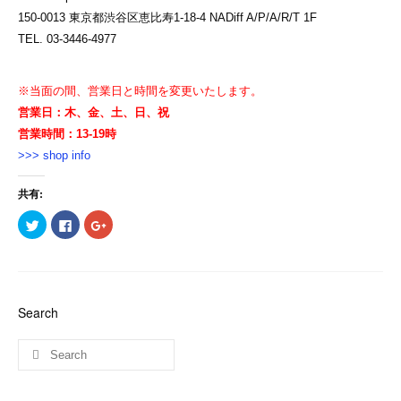
150-0013 東京都渋谷区恵比寿1-18-4 NADiff A/P/A/R/T 1F
TEL. 03-3446-4977
※当面の間、営業日と時間を変更いたします。
営業日：木、金、土、日、祝
営業時間：13-19時
>>> shop info
共有:
ク
Facebook
ク
リ
で
リ
ッ
共
ッ
ク
有
ク
し
す
し
て
る
て
Twitter
に
Google+
で
は
で
共
ク
共
Search
有
リ
有
(新
ッ
(新
し
ク
し
い
し
い
ウ
て
ウ
ィ
く
ィ
ン
だ
ン
ド
さ
ド