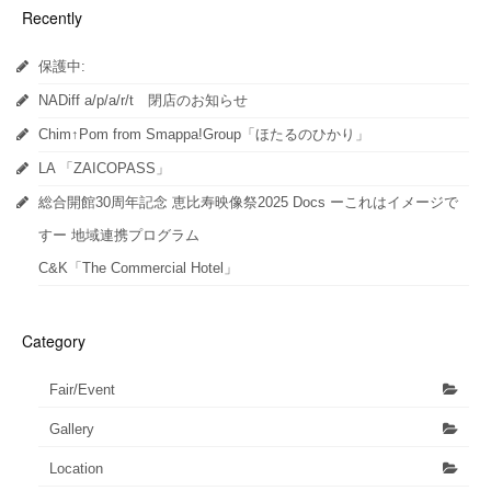
ウ
い
ウ
Recently
で
(新
で
開
し
開
き
い
き
ま
ウ
ま
保護中:
す)
ィ
す)
ン
ド
NADiff a/p/a/r/t 閉店のお知らせ
ウ
で
開
Chim↑Pom from Smappa!Group「ほたるのひかり」
き
ま
LA 「ZAICOPASS」
す)
総合開館30周年記念 恵比寿映像祭2025 Docs ーこれはイメージで
すー 地域連携プログラム
C&K「The Commercial Hotel」
Category
Fair/Event
Gallery
Location