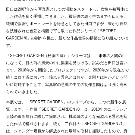
田口は2007年から写真家としての活動をスタートし、女性を被写体に
した作品を多く手掛けてきました。被写体の纏う空気までも伝える、
繊細で親密なポートレートを得意としてきた田口ですが、豊かな自然
を洗練された色彩と構図で写し取った作品シリーズ「SECRET
GARDEN /0」の制作を機に、新たな作品世界の構築に取り組んでいま
す。
「SECRET GARDEN（秘密の庭）」シリーズは、「未来の人間の目
になって、目の前の風景の中に楽園を見つける」試みだと田口は言い
ます。2018年から開始したプロジェクトですが、2020年から現在まで
続くコロナ渦において、憧れる景色とは何か、楽園とは何かという問
いに対峙することで、写真家の意識の中での制作意図はより強く高め
られていきました。
本展では、「SECRET GARDEN」のシリーズから、二つの新作を展
覧します。一作目「SECRET GARDEN /0」は、2018年のユーラシア
大陸の縦断旅行に際して撮影され、桃源郷のような光溢れる景色を写
した作品で構成されます。続く、二作目の「SECRET GARDEN /1」
は、ジェンダー規範から解放された場所を取材し撮影したもので、身