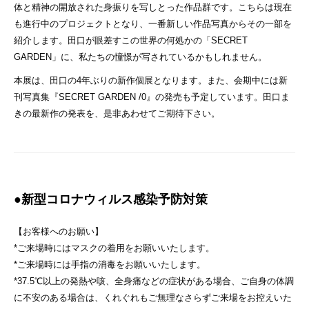
体と精神の開放された身振りを写しとった作品群です。こちらは現在
も進行中のプロジェクトとなり、一番新しい作品写真からその一部を
紹介します。田口が眼差すこの世界の何処かの「SECRET
GARDEN」に、私たちの憧憬が写されているかもしれません。
本展は、田口の4年ぶりの新作個展となります。また、会期中には新
刊写真集『SECRET GARDEN /0』の発売も予定しています。田口ま
きの最新作の発表を、是非あわせてご期待下さい。
●新型コロナウィルス感染予防対策
【お客様へのお願い】
*ご来場時にはマスクの着用をお願いいたします。
*ご来場時には手指の消毒をお願いいたします。
*37.5℃以上の発熱や咳、全身痛などの症状がある場合、ご自身の体調
に不安のある場合は、くれぐれもご無理なさらずご来場をお控えいた