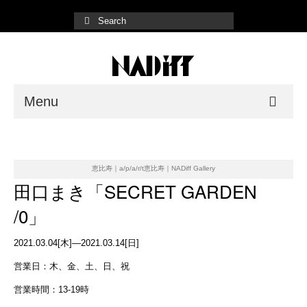
Menu
NADiff Gallery
Fair/Event
恵比寿｜a/p/a/r/t恵比寿｜NADiff Gallery
田口まき「SECRET GARDEN
Shop List
/0」
Online Store
2021.03.04[木]—2021.03.14[日]
営業日：木、金、土、日、祝
営業時間：13-19時