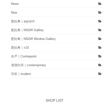
News
Now
恵比寿｜a/p/a/r/t
恵比寿｜NADiff Gallery
恵比寿｜NADiff Window Gallery
恵比寿｜x10
水戸｜Contrepoint
清澄白河｜contemporary
渋谷｜modern
SHOP LIST