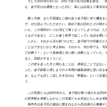
そして2015年3月17日、SNSで金子氏の訃報を知る
も、金子氏のお通夜となった日に、私には以前より東京出
数ヶ月後、また不思議なご縁があり金子邸に伺う機会をいただ
で、ぜひ読んでいただきたい。初めて私が訪れたその時か
いた。この場所がいつか消えて無くなってしまうのは、た
うものであると、どこか違う世界で起こっている話を聞い
しかし、それから日が経つたびに、金子邸での印象がどん
ことはできないかと考え始め、それから、何が何でも、写
て仕舞う！」という焦燥感と共に硬い決断となっていた。
ると、目眩がするくらいに。
この世を去った方と関わることは、簡単なことではない。
った。金子邸取り壊しまでの４年間の撮影経緯と思い出を
る。なんでも詳しく話しすぎるのは「野暮ね」という言葉
う。
この写真たちは2015年から、金子邸が取り壊される20
の世界観を考察しながらこの写真たちを作品たらしめる実
制作中は金子氏の遺品に囲まれながら氏自身の人物像やこ