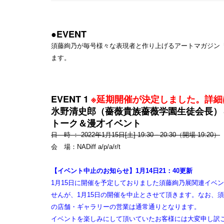
●EVENT
須藤絢乃が毎号様々な表現者と作り上げるアートマガジン『薄荷 T
ます。
EVENT 1
※延期開催が決定しました。詳
氷野清史郎（薔薇貴族薔薇学園生徒会長）
トーク＆漫才イベント
日 時 ： 2022年1月15日[土] 19:30－20:30（開場 19:20）
会 場：NADiff a/p/a/r/t
【イベント中止のお知らせ】1月14日21：40更新
1月15日に開催を予定しておりました須藤絢乃展関連イベ
せんが、1月15日の開催を中止とさせて頂きます。なお、須藤
の店舗・ギャラリーの営業は通常通りとなります。
イベントを楽しみにして頂いていたお客様には大変申し訳