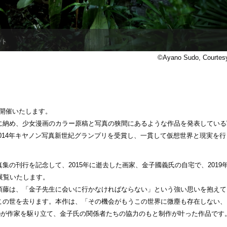
ント
©Ayano Sudo, Courtes
us」を開催いたします。
に納め、少⼥漫画のカラー原稿と写真の狭間にあるような作品を発表している
、2014年キヤノン写真新世紀グランプリを受賞し、⼀貫して仮想世界と現実を
の刊⾏を記念して、2015年に逝去した画家、⾦⼦國義⽒の⾃宅で、2019
を展覧いたします。
須藤は、「⾦⼦先⽣に会いに⾏かなければならない」という強い思いを抱えて
この世を去ります。本作は、「その機会がもうこの世界に微塵も存在しない、
稿⽂より)が作家を駆り⽴て、⾦⼦⽒の関係者たちの協⼒のもと制作が叶った作品です