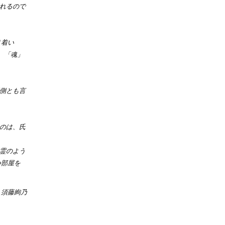
れるので
り着い
は、「魂」
側とも言
のは、氏
霊のよう
い部屋を
須藤絢乃