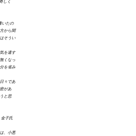
奇しく
書いたの
方から聞
はそうい
気を遺す
無くなっ
分を省み
日々であ
密があ
うと思
、金子氏
は、⼩悪