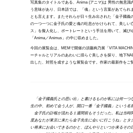
写真集のタイトルである、Anima (アニマ)は 男性の無意
う意味があり、日本語では、「魂」という言葉があてられ
とも言えます。またそれらが日々生み出された「金子國義
の一つ一つに金子氏の愛と魂の吐息がかけられて、美しい
ス」を擬人化し、ポートレートという手法を用いて、滅び
「Anima／Animus」の中に収めました。
今回の展覧会は、MEMで開催の須藤絢乃展「VITA MACH
ーチャルとリアルのあわいに揺らぐ美しさを探り、地下NADi
出した、対照を成すような展覧会です。作家の最新作をご
「金子國義氏との思い出」と書けるものが私には何一つな
生の中、初めて会う人が、開口一番「金子國義」という名
金子氏の訃報が流れる１週間前もそうだった。私は当時関
度あなたが東京に来たら金子先生に会いに行こうね」とタ
い将来にお会いできるのかと、ぼんやりといつか来るその