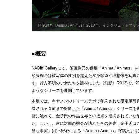
須藤絢乃《Anima / Animus》2018年、インクジェットプリ
●概要
NADiff Galleryにて、須藤絢乃の個展「Anima / Anim
須藤絢乃は被写体の性別を超えた変⾝願望や理想像を写真
す。⾏⽅不明の少⼥たちを題材にした《幻影》(2013)で
ようなシリーズを展開しています。
本展では、キヤノンのドリームラボで印刷された限定版写真集
壊される直前まで撮影した「Anima / Animus」シリーズ
折に触れて、⾦⼦⽒の作品世界との接点を指摘されていた
た。しかし、遂に対⾯の機会が訪れたその⽮先、⾦⼦⽒は
酷な事実」(椹⽊野⾐による「Anima / Animus」寄