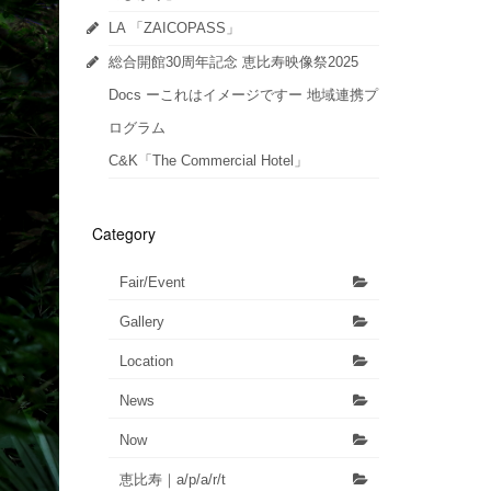
LA 「ZAICOPASS」
総合開館30周年記念 恵比寿映像祭2025
Docs ーこれはイメージですー 地域連携プ
ログラム
C&K「The Commercial Hotel」
Category
Fair/Event
Gallery
Location
News
Now
恵比寿｜a/p/a/r/t