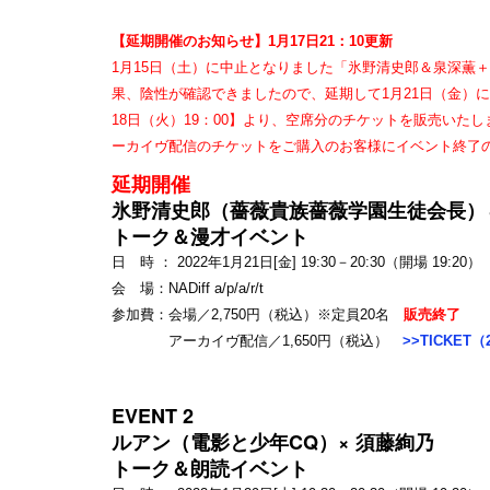
【延期開催のお知らせ】1月17日21：10更新
1月15日（土）に中止となりました「氷野清史郎＆泉深薫
果、陰性が確認できましたので、延期して1月21日（金）
18日（火）19：00】より、空席分のチケットを販売いた
ーカイヴ配信のチケットをご購入のお客様にイベント終了の
延期開催
氷野清史郎（薔薇貴族薔薇学園生徒会長）
トーク＆漫才イベント
日 時 ： 2022年1月21日[金] 19:30－20:30（開場 19:20）
会 場：NADiff a/p/a/r/t
参加費：会場／2,750円（税込）※定員20名
販売終了
アーカイヴ配信／1,650円（税込）
>>TICKET
EVENT 2
ルアン（電影と少年CQ）× 須藤絢乃
トーク＆朗読イベント