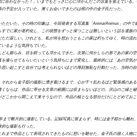
。「間に合わなかった！」いまでもとっさに心に浮かんだこの言葉を覚えている。
張の予定が入っていた。漸くお会いできたのは棺の中の金子氏だった。
いた。その時の印象は、今回発表する写真集「Anima/Animus」の中で
らすでに家が老朽化し、この状態をずっと保つことは難しいという話を遺族の
だただ寂しい。けれども、私が何を想おうともこの家は朽ちてゆく、時の流れ
ているような気持ちでいた。
どん膨らみ、目を瞑っても浮かんできた。次第に何かしらの形であの家の空
真を撮らせてもらいたいという気持ちにまで変化し、最終的には「あの空気が
今思い起こすと自分では考えられないほどの厚顔無恥な行動だった。当時の自
それから金子邸の撮影に漕ぎ着けるまで、心が千々乱れるほど緊張感のある
書くならば、作品に寄せる文章の範囲には収まらないほどの、沢山のご縁と秘
がどこかから聞こえて来そうなので、作品の核となる部分だけにとどめておこ
19年まで断片的に撮影している。記録写真に留まらず、時には金子邸から離れ
験的な撮影も行った。
れまで作品として表現されてきたものに想いを馳せた。⾦⼦⽒の描く⼈物に