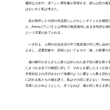
魔的な少⼥や、凛々しい男性像が登場する。彼らは氏の無
はないかと私は考えた。
私が制作した今回の作品群にふさわしいタイトルを構想してい
た。Anima (アニマ) とは男性の無意識内にある⼥性的な
という言葉があてられる。
いずれも、⼈間が社会⽣活の中で無意識の中に押し込めた
えるし、恋愛対象や、芸術においてもその「魂」が影響さ
魂の鱗片がきらきらと散りばめられた金子氏の家を取り巻
にまつわる全ての物質に対して、それらを愛した人々が自
半世紀以上の月日をかけて地層のように重なった数え切れ
に訪れる私たちの魂を誘う。私はその目に⾒えない「Anim
写真におさめようとした。言うなれば、魂が目に見える形