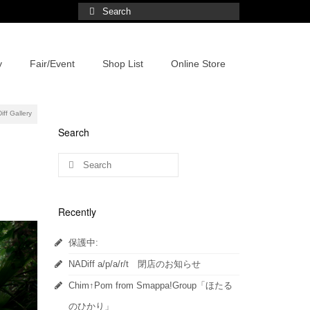
y
Fair/Event
Shop List
Online Store
 Gallery
Search
Recently
保護中:
NADiff a/p/a/r/t 閉店のお知らせ
Chim↑Pom from Smappa!Group「ほたる
のひかり」