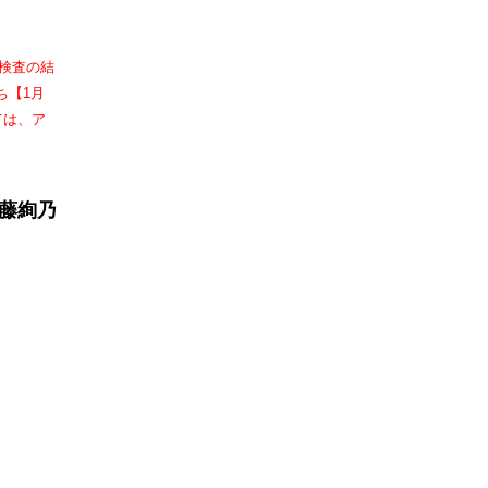
検査の結
ち【1月
ては、ア
藤絢乃