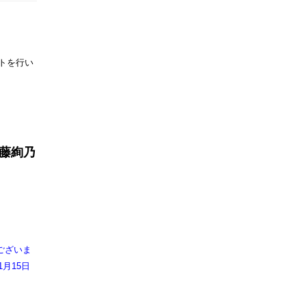
ントを行い
藤絢乃
ございま
月15日