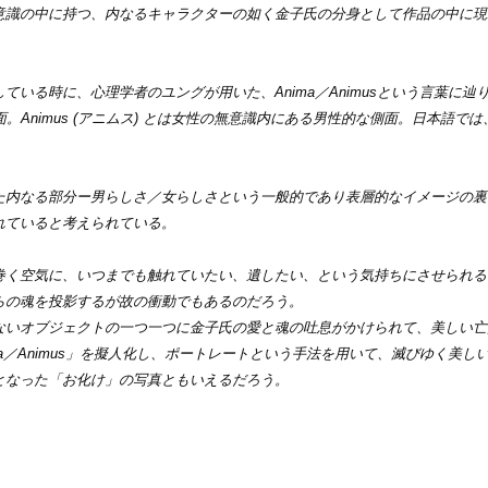
意識の中に持つ、内なるキャラクターの如く⾦⼦⽒の分⾝として作品の中に現
る時に、⼼理学者のユングが用いた、Anima／Animusという言葉に辿
側⾯。Animus (アニムス) とは⼥性の無意識内にある男性的な側⾯。日本語で
内なる部分ー男らしさ／⼥らしさという⼀般的であり表層的なイメージの裏
れていると考えられている。
く空気に、いつまでも触れていたい、遺したい、という気持ちにさせられる
らの魂を投影するが故の衝動でもあるのだろう。
ないオブジェクトの⼀つ⼀つに⾦⼦⽒の愛と魂の吐息がかけられて、美しい亡
a／Animus」を擬⼈化し、ポートレートという手法を用いて、滅びゆく美し
となった「お化け」の写真ともいえるだろう。