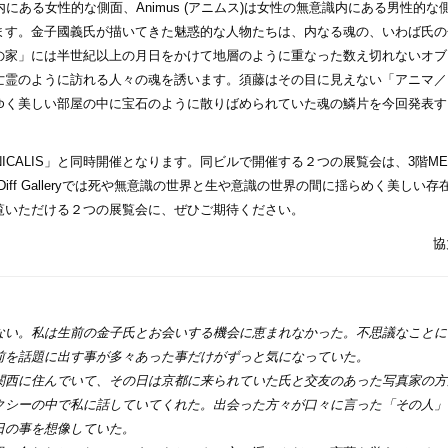
識内にある女性的な側面、Animus (アニムス)は女性の無意識内にある男性的な
ます。金子國義氏が描いてきた魅惑的な人物たちは、内なる魂の、いわば氏の
の家」には半世紀以上の月日をかけて地層のように重なった数え切れないオブ
亡霊のように訪れる人々の魂を誘います。須藤はその目に見えない「アニマ／
ゆく美しい部屋の中に宝石のように散りばめられていた魂の鱗片を今回発表す
INICALIS」と同時開催となります。同ビルで開催する２つの展覧会は、3階M
ff Galleryでは死や無意識の世界と⽣や意識の世界の間に揺らめく美しい存
覧いただける２つの展覧会に、ぜひご期待ください。
協
い。私は生前の金子氏とお会いする機会に恵まれなかった。不思議なことに
前を話題に出す事が多々あった事だけがずっと気になっていた。
西に住んでいて、その日は京都に来られていた氏と交友のあった写真家の方
クシーの中で私に話していてくれた。出会った方々が口々に言った「その人」
日の事を想像していた。