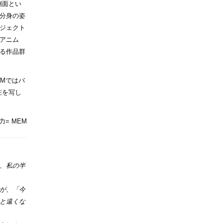
側面とい
分身の姿
ジェクト
アニム
る作品群
EMではバ
在を写し
力= MEM
、私の半
が、「今
と遠くな