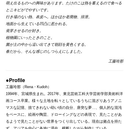
萌え出るものへの興味があります。たけのこは熱を蓄えるので食べる
とニキビがでやすいです。
行き場のない熱、表皮へ。ほかほか老廃物、排泄。
地面から生えている凹凸に惹かれる。
発芽させるのが好き。
植物園にいったときのこと。
菌が土の中から這い出てきて朝顔を黄色くする。
春だから、そんな感じのしつらえにしました。
工藤玲那
●Profile
工藤玲那（Rena・Kudoh）
1994年、宮城県生まれ。2017年、東北芸術工科大学芸術学部美術科洋
画コース卒業。様々な土地を転々としているうちに混ざりあうアノニ
マスな記憶、捨てきれない幼い頃の自分、唐突な夢…、個人的な混沌
をベースに、絵画や陶芸、ドローイングなどの表現で、見たことがあ
るようで見たことがない世界をつくり出している。現在は拠点を持た
ず、アジアを中心に各地に滞在、横断しながら制作している。