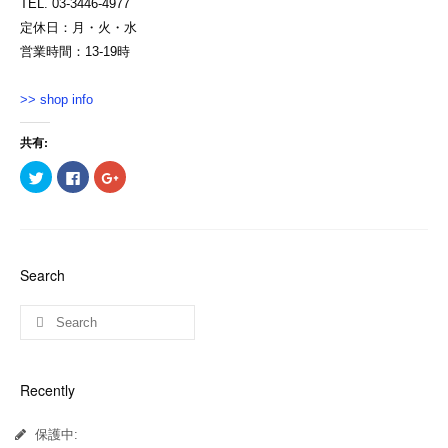
TEL. 03-3446-4977
定休日：月・火・水
営業時間：13-19時
>> shop info
共有:
ク
Facebook
ク
リ
で
リ
ッ
共
ッ
ク
有
ク
し
す
し
て
る
て
Twitter
に
Google+
で
は
で
共
ク
共
Search
有
リ
有
(新
ッ
(新
し
ク
し
い
し
い
ウ
て
ウ
ィ
く
ィ
ン
だ
ン
ド
さ
ド
ウ
い
ウ
Recently
で
(新
で
開
し
開
き
い
き
ま
ウ
ま
保護中:
す)
ィ
す)