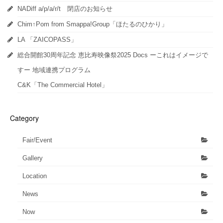
ン
ド
NADiff a/p/a/r/t 閉店のお知らせ
ウ
で
開
Chim↑Pom from Smappa!Group「ほたるのひかり」
き
ま
LA 「ZAICOPASS」
す)
総合開館30周年記念 恵比寿映像祭2025 Docs ーこれはイメージで
すー 地域連携プログラム
C&K「The Commercial Hotel」
Category
Fair/Event
Gallery
Location
News
Now