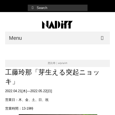
Menu
NADiff Gallery
Fair/Event
恵比寿｜a/p/a/r/t
工藤玲那「芽生える突起ニョッ
Shop List
キ」
Online Store
2022.04.21[木]—2022.05.22[日]
営業日：木、金、土、日、祝
営業時間：13-19時