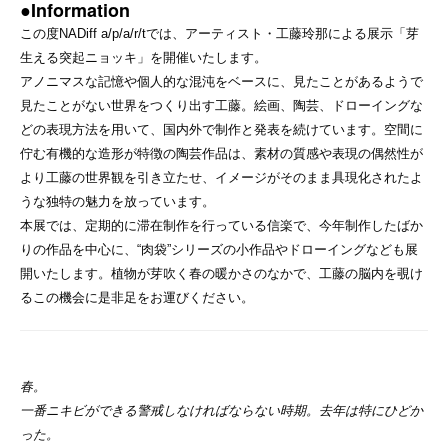
●Information
この度NADiff a/p/a/r/tでは、アーティスト・工藤玲那による展示「芽
生える突起ニョッキ」を開催いたします。
アノニマスな記憶や個人的な混沌をベースに、見たことがあるようで
見たことがない世界をつくり出す工藤。絵画、陶芸、ドローイングな
どの表現方法を用いて、国内外で制作と発表を続けています。空間に
佇む有機的な造形が特徴の陶芸作品は、素材の質感や表現の偶然性が
より工藤の世界観を引き立たせ、イメージがそのまま具現化されたよ
うな独特の魅力を放っています。
本展では、定期的に滞在制作を行っている信楽で、今年制作したばか
りの作品を中心に、“肉袋”シリーズの小作品やドローイングなども展
開いたします。植物が芽吹く春の暖かさのなかで、工藤の脳内を覗け
るこの機会に是非足をお運びください。
春。
一番ニキビができる警戒しなければならない時期。去年は特にひどか
った。