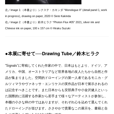
左／image 1:（本書より）シクステ・カキンダ “Monologue II” (detail panel 1, work
in progress), drawing on paper, 2020 © Sixte Kakinda
右／image 2:（本書より）鈴⽊ヒラク “Photon Flux #05” 2021, silver ink and
Chinese ink on paper, 100 x 157 cm © Hiraku Suzuki
●本展に寄せて──Drawing Tube／鈴⽊ヒラク
“Signals”に寄稿してくれた作家の中で、日本はもとより、ドイツ、ア
メリカ、中国、オーストラリアなど世界各地の友人たちから自然と作
品が集まりました。空間的ドローイングの第一人者であるモニカ・グ
ルツィマラやヴァネッサ・エンリケスの実作品が日本で展示されるの
は記念すべきことです。また日本からも安部典子や小金沢健人といっ
た国際的に活躍する作家から若手まで様々なアーティストが参加し、
本棚の小さな枠の中ではありますが、それぞれ心を込めて選んでくれ
たドローイングが並びます。ささやかで貴重なこの展示を、書籍と合