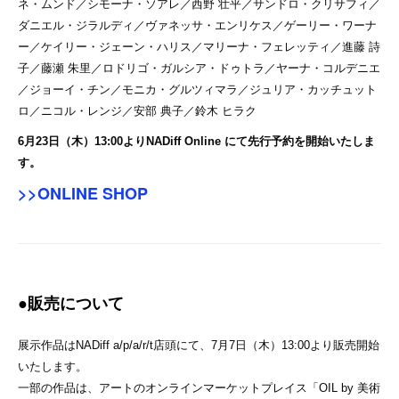
ネ・ムンド／シモーナ・ソアレ／⻄野 壮平／サンドロ・クリサフィ／
ダニエル・ジラルディ／ヴァネッサ・エンリケス／ゲーリー・ワーナ
ー／ケイリー・ジェーン・ハリス／マリーナ・フェレッティ／進藤 詩
⼦／藤瀬 朱⾥／ロドリゴ・ガルシア・ドゥトラ／ヤーナ・コルデニエ
／ジョーイ・チン／モニカ・グルツィマラ／ジュリア・カッチュット
ロ／ニコル・レンジ／安部 典⼦／鈴⽊ ヒラク
6月23日（木）13:00よりNADiff Online にて先行予約を開始いたしま
す。
>>ONLINE SHOP
●販売について
展示作品はNADiff a/p/a/r/t店頭にて、7月7日（木）13:00より販売開始
いたします。
一部の作品は、アートのオンラインマーケットプレイス「OIL by 美術