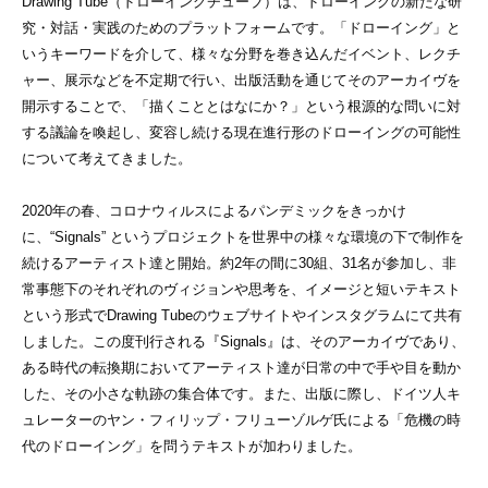
Drawing Tube（ドローイングチューブ）は、ドローイングの新たな研
究・対話・実践のためのプラットフォームです。「ドローイング」と
いうキーワードを介して、様々な分野を巻き込んだイベント、レクチ
ャー、展示などを不定期で行い、出版活動を通じてそのアーカイヴを
開示することで、「描くこととはなにか？」という根源的な問いに対
する議論を喚起し、変容し続ける現在進行形のドローイングの可能性
について考えてきました。
2020年の春、コロナウィルスによるパンデミックをきっかけ
に、“Signals” というプロジェクトを世界中の様々な環境の下で制作を
続けるアーティスト達と開始。約2年の間に30組、31名が参加し、非
常事態下のそれぞれのヴィジョンや思考を、イメージと短いテキスト
という形式でDrawing Tubeのウェブサイトやインスタグラムにて共有
しました。この度刊行される『Signals』は、そのアーカイヴであり、
ある時代の転換期においてアーティスト達が日常の中で手や目を動か
した、その小さな軌跡の集合体です。また、出版に際し、ドイツ人キ
ュレーターのヤン・フィリップ・フリューゾルゲ氏による「危機の時
代のドローイング」を問うテキストが加わりました。