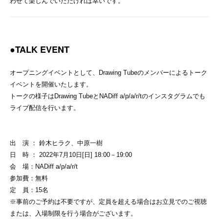
わせて楽しんでいただければ幸いです。
●TALK EVENT
オープニングイベントとして、Drawing Tubeのメンバーによるトーク
イベントを開催いたします。
トークの様子はDrawing TubeとNADiff a/p/a/r/tのインスタグラムでも
ライブ配信を行います。
出 演 ： 鈴木ヒラク、中原一樹
日 時 ： 2022年7月10日[日] 18:00－19:00
会 場：NADiff a/p/a/r/t
参加費：無料
定 員：15名
※事前のご予約は不要ですが、定員を超える場合はお立見でのご視聴
または、入場制限を行う場合がございます。