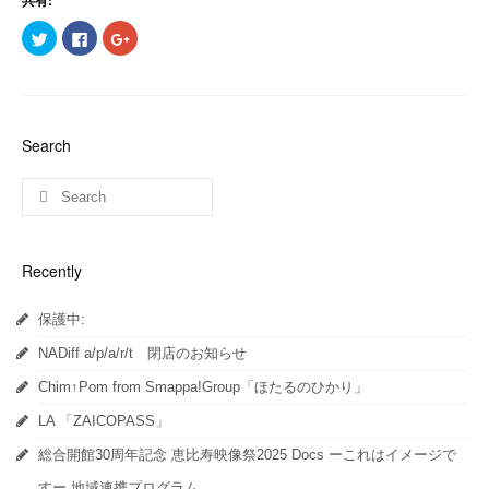
ク
Facebook
ク
リ
で
リ
ッ
共
ッ
ク
有
ク
し
す
し
て
る
て
Twitter
に
Google+
で
は
で
共
ク
共
Search
有
リ
有
(新
ッ
(新
し
ク
し
い
し
い
ウ
て
ウ
ィ
く
ィ
ン
だ
ン
ド
さ
ド
ウ
い
ウ
Recently
で
(新
で
開
し
開
き
い
き
ま
ウ
ま
保護中:
す)
ィ
す)
ン
ド
NADiff a/p/a/r/t 閉店のお知らせ
ウ
で
開
Chim↑Pom from Smappa!Group「ほたるのひかり」
き
ま
LA 「ZAICOPASS」
す)
総合開館30周年記念 恵比寿映像祭2025 Docs ーこれはイメージで
すー 地域連携プログラム