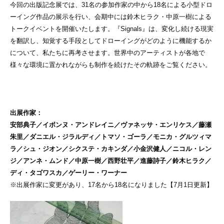
今回の出版記念展では、31名の参加作家の中から18名による小型ドロ
ーイング作品の展示を行い、会期中には鈴⽊ヒラク・中原⼀樹による
トークイベントを開催いたします。『Signals』は、変化し続ける現実
を翻訳し、知覚する手段としてドローイングがどのように機能するか
について、私たちに再考させます。世界中のアーティストが各地で
様々な環境に置かれながらも制作を続けたその軌跡をご覧ください。
出展作家：
安部典子／イボンヌ・アンドレイニ／ヴァネッサ・エンリケス／藤瀬
朱里／ダニエル・ジラルディ／トマソ・ゴーラ／モニカ・グルツィマ
ラ／シュ・ジオン／シクステ・カキンダ／小金沢健人／ニコル・レン
ジ／アンネ・ムンド／中原一樹／西野壮平／進藤詩子／鈴木ヒラク／
ディ・タゴワスカ／ゲーリー・ワーナー
※出展作家に変更があり、17名から18名になりました【7月1日更新】