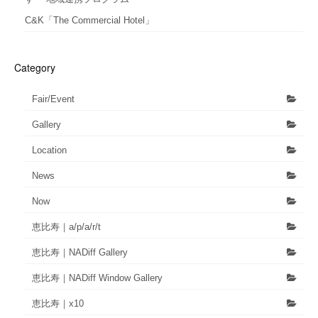
C&K「The Commercial Hotel」
Category
Fair/Event
Gallery
Location
News
Now
恵比寿｜a/p/a/r/t
恵比寿｜NADiff Gallery
恵比寿｜NADiff Window Gallery
恵比寿｜x10