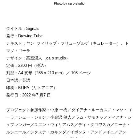
Photo by ca o studio
タイトル：Signals
発行：Drawing Tube
テキスト：ヤン=フィリップ・フリューゾルゲ（キュレーター）、ト
マソ・ゴーラ
デザイン：髙室湧人（ca o studio）
定価：2200 円（税込）
判型：A4 変形（285 x 210 mm）／ 108 ページ
日本語／英語
印刷：KOPA（リトアニア）
発行日：2022 年7 月7 日
プロジェクト参加作家：中原 ⼀樹／ダイアナ・ルーカス／トマソ・ゴ
ーラ／シュー・ジョン／⼩⾦沢 健⼈／ラム・サモチャ／ディアナ・シ
ュプレンガー／ユエン・ウィリアムス／ディ・タゴワスカ／ニーナ・
ルシエール／シクステ・カキンダ／イボンヌ・アンドレイニ／アン