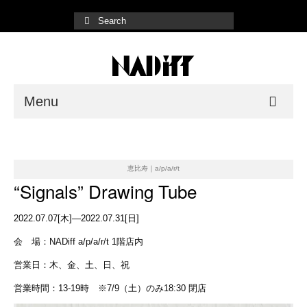
Menu
NADiff Gallery
Fair/Event
恵比寿｜a/p/a/r/t
“Signals” Drawing Tube
Shop List
2022.07.07[木]—2022.07.31[日]
Online Store
会 場：NADiff a/p/a/r/t 1階店内
営業日：木、金、土、日、祝
営業時間：13-19時 ※7/9（土）のみ18:30 閉店