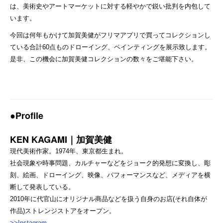
は、美術史やアートマーケットに対する軽やかで鋭い批判を内包して
います。
今回は何年もかけて加賀美健がフリマアプリで買ってコレクションし
ている合計60点ものドローイング、ペインティングを展示致します。
是非、この機会に加賀美健コレクションの数々をご堪能下さい。
●Profile
KEN KAGAMI｜加賀美健
現代美術作家。1974年、東京都生まれ。
社会現象や時事問題、カルチャーなどをジョーク的発想に変換し、彫
刻、絵画、ドローイング、映像、パフォーマンスなど、メディアを横
断して発表している。
2010年に代官山にオリジナル商品などを扱う自身のお店(それ自体が
作品)ストレンジストアをオープン。
>>Instagram