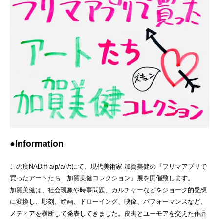
●Information
この度NADiff a/p/a/r/tにて、現代美術家 加賀美健の『フリマアプリで
買ったアートたち 加賀美健コレクション』展を開催致します。
加賀美健は、社会現象や時事問題、カルチャーなどをジョーク的発想
に変換し、彫刻、絵画、ドローイング、映像、パフォーマンスなど、
メディアを横断して発表してきました。皮肉とユーモアを交えた作品