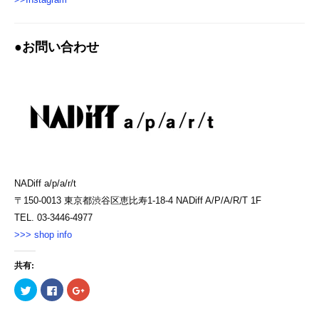
●お問い合わせ
NADiff a/p/a/r/t
〒150-0013 東京都渋谷区恵比寿1-18-4 NADiff A/P/A/R/T 1F
TEL. 03-3446-4977
>>> shop info
共有:
ク
Facebook
ク
リ
で
リ
ッ
共
ッ
ク
有
ク