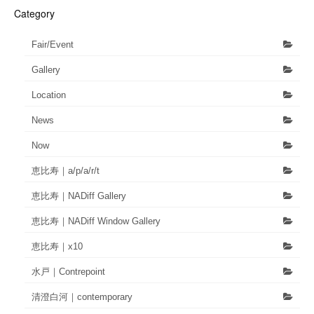
Category
Fair/Event
Gallery
Location
News
Now
恵比寿｜a/p/a/r/t
恵比寿｜NADiff Gallery
恵比寿｜NADiff Window Gallery
恵比寿｜x10
水戸｜Contrepoint
清澄白河｜contemporary