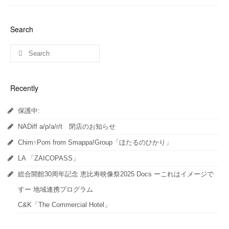
し
す
し
て
る
て
Twitter
に
Google+
で
は
で
共
ク
共
Search
有
リ
有
(新
ッ
(新
し
ク
し
い
し
い
ウ
て
ウ
ィ
く
ィ
ン
だ
ン
ド
さ
ド
ウ
い
ウ
Recently
で
(新
で
開
し
開
き
い
き
ま
ウ
ま
保護中:
す)
ィ
す)
ン
ド
NADiff a/p/a/r/t 閉店のお知らせ
ウ
で
開
Chim↑Pom from Smappa!Group「ほたるのひかり」
き
ま
LA 「ZAICOPASS」
す)
総合開館30周年記念 恵比寿映像祭2025 Docs ーこれはイメージで
すー 地域連携プログラム
C&K「The Commercial Hotel」