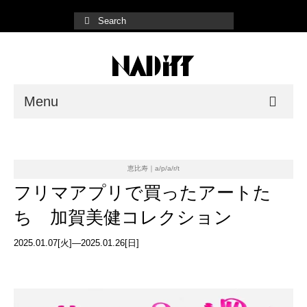
Menu
NADiff Gallery
Fair/Event
恵比寿｜a/p/a/r/t
フリマアプリで買ったアートた
Shop List
ち 加賀美健コレクション
Online Store
2025.01.07[火]—2025.01.26[日]