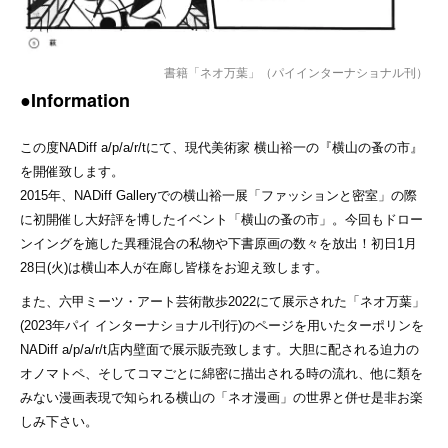
書籍「ネオ万葉」（パイインターナショナル刊）
●Information
この度NADiff a/p/a/r/tにて、現代美術家 横山裕一の『横山の蚤の市』
を開催致します。
2015年、NADiff Galleryでの横山裕一展「ファッションと密室」の際
に初開催し大好評を博したイベント「横山の蚤の市」。今回もドロー
ンイングを施した異種混合の私物や下書原画の数々を放出！初日1月
28日(火)は横山本人が在廊し皆様をお迎え致します。
また、六甲ミーツ・アート芸術散歩2022にて展示された「ネオ万葉」
(2023年パイ インターナショナル刊行)のページを用いたターポリンを
NADiff a/p/a/r/t店内壁面で展示販売致します。大胆に配される迫力の
オノマトペ、そしてコマごとに綿密に描出される時の流れ、他に類を
みない漫画表現で知られる横山の「ネオ漫画」の世界と併せ是非お楽
しみ下さい。