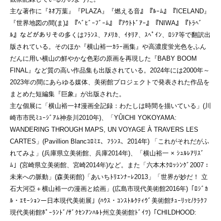
主な著作に『ﾈｵ万葉』『PLAZA』『燃える音』『ﾙｰﾑ』『ICELAND』
『世界地図の間(ま)』『ﾍﾞﾋﾞｰﾌﾞｰﾑ』『ｱｳﾄﾄﾞｱｰ』『NIWA』『ﾄﾗﾍﾞ
ﾙ』などがありその多くはﾌﾗﾝｽ、ｱﾒﾘｶ、ｲﾀﾘｱ、ｽﾍﾟｲﾝ、ﾛｼｱ等で翻訳出
版されている。そのほか『横山裕一ｶﾗｰ画集』や高濃度蛍光色をふん
だんに用い横山の鮮やかな色彩の原画を再現した『BABY BOOM
FINAL』など質の高い作品集も出版されている。2024年には2000年～
2023年の間にあらゆる媒体、美術館プロジェクトで発表された作品を
まとめた短編集『巨象』が出版された。
主な個展に「横山裕一ﾈｵ漫画全記録：わたしは時間を描いている」(川
崎市市民ﾐｭｰｼﾞｱﾑ神奈川2010年)、「YÛICHI YOKOYAMA:
WANDERING THROUGH MAPS, UN VOYAGE À TRAVERS LES
CARTES」(Pavillion Blancｺﾛﾐｴ、ﾌﾗﾝｽ、2014年) 「これがそれだがふ
れてみよ」(兵庫県立美術館、兵庫2014年)、「横山裕一 × ｼｭﾙﾚｱﾘｽﾞ
ﾑ」(宮崎県立美術館、宮崎2014年)など。また「六本木ｸﾛｯｼﾝｸﾞ2007：
未来への脈動」(森美術館)「あいちﾄﾘｴﾝﾅｰﾚ2013」「世界が妙だ！ 立
石大河亞＋横山裕一の漫画と絵画」(広島市現代美術館2016年)「ﾛｼﾞｶ
ﾙ・ｴﾓｰｼｮﾝー日本現代美術展」(ﾊｳｽ・ｺﾝｽﾄﾙｸﾃｨｳﾞ美術館ﾁｭｰﾘｯﾋ/ｸﾗｸﾌ
現代美術館ﾎﾟｰﾗﾝﾄﾞ/ｻﾞｸｾﾝｱﾝﾊﾙﾄ州立美術館ﾄﾞｲﾂ)「CHILDHOOD: