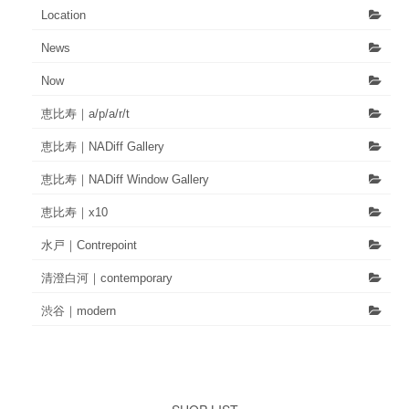
Location
News
Now
恵比寿｜a/p/a/r/t
恵比寿｜NADiff Gallery
恵比寿｜NADiff Window Gallery
恵比寿｜x10
水戸｜Contrepoint
清澄白河｜contemporary
渋谷｜modern