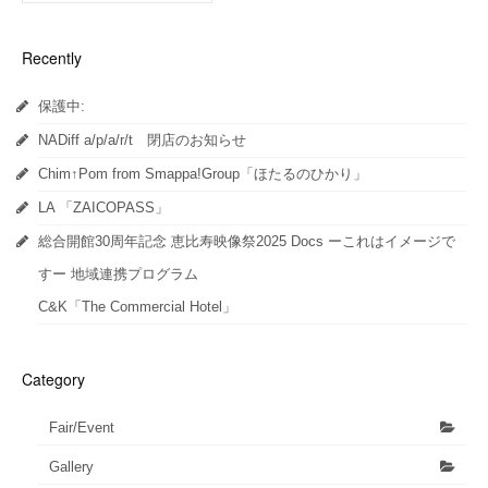
ィ
く
ィ
ン
だ
ン
ド
さ
ド
ウ
い
ウ
Recently
で
(新
で
開
し
開
き
い
き
ま
ウ
ま
保護中:
す)
ィ
す)
ン
ド
NADiff a/p/a/r/t 閉店のお知らせ
ウ
で
開
Chim↑Pom from Smappa!Group「ほたるのひかり」
き
ま
LA 「ZAICOPASS」
す)
総合開館30周年記念 恵比寿映像祭2025 Docs ーこれはイメージで
すー 地域連携プログラム
C&K「The Commercial Hotel」
Category
Fair/Event
Gallery