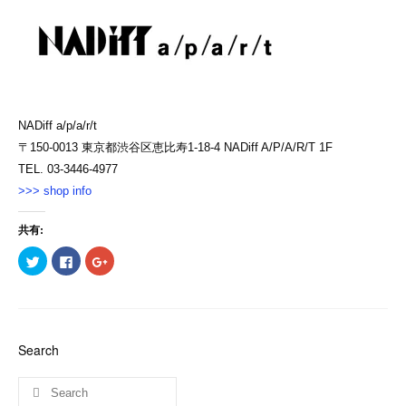
NADiff a/p/a/r/t
〒150-0013 東京都渋谷区恵比寿1-18-4 NADiff A/P/A/R/T 1F
TEL. 03-3446-4977
>>> shop info
共有:
ク
Facebook
ク
リ
で
リ
ッ
共
ッ
ク
有
ク
し
す
し
て
る
て
Twitter
に
Google+
で
は
で
共
ク
共
Search
有
リ
有
(新
ッ
(新
し
ク
し
い
し
い
ウ
て
ウ