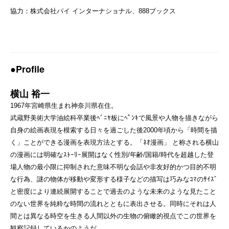
協力：株式会社パイ インターナショナル、888ブックス
●Profile
横山 裕一
1967年宮崎県生まれ神奈川県在住。
武蔵野美術大学油絵科卒業後ﾍﾞﾆﾔ板にﾍﾟﾝｷで風景や人物を描きながら
自身の絵画表現を模索する日々を過ごした後2000年頃から「時間を描
く」ことができる漫画を表現方法とする。「ﾈｵ漫画」 と称される横山
の漫画には明確なｽﾄｰﾘｰ展開はなく性別/年齢/国籍/時代を超越した登
場人物の最小限に抑制された意味不明な会話や非友好的かつ目的不明
な行為、謎の物体が移動や変形する様子などの描写は巧みなｺﾏのｻｲｽﾞ
と密度により連続展開することで過去のような未来のような見たこと
のない世界を純粋な時間の流れとともに表出させる。同時にそれは人
間とは異なる時空を生きる人間以外の生物の俯瞰的視点でこの世界を
観察記録しているかのようだ。