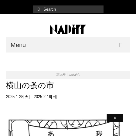
Menu
NADiff Gallery
Fair/Event
恵比寿｜a/p/a/r/t
横山の蚤の市
Shop List
2025.1.28[火]—2025.2.16[日]
Online Store