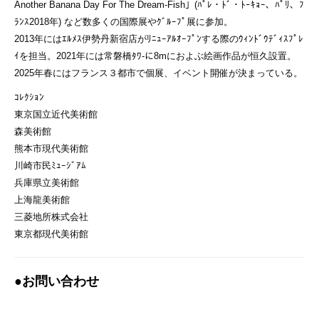
Another Banana Day For The Dream-Fish」(ﾊﾟﾚ・ﾄﾞ・ﾄｰｷｮｰ、ﾊﾟﾘ、ﾌ
ﾗﾝｽ2018年) など数多くの国際展やｸﾞﾙｰﾌﾟ展に参加。
2013年にはｴﾙﾒｽ伊勢丹新宿店がﾘﾆｭｰｱﾙｵｰﾌﾟﾝする際のｳｨﾝﾄﾞｳﾃﾞｨｽﾌﾟﾚ
ｲを担当。2021年には常磐橋ﾀﾜ‐に8mにおよぶ絵画作品が恒久設置。
2025年春にはフランス３都市で個展、イベント開催が決まっている。
ｺﾚｸｼｮﾝ
東京国立近代美術館
森美術館
熊本市現代美術館
川崎市民ﾐｭｰｼﾞｱﾑ
兵庫県立美術館
上海龍美術館
三菱地所株式会社
東京都現代美術館
●お問い合わせ