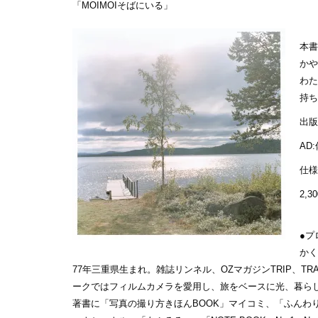
「MOIMOIそばにいる」
本書
かや
わた
持ち
出版
AD
仕様
2,
●プ
かく
77年三重県生まれ。雑誌リンネル、OZマガジンTRIP、TR
ークではフィルムカメラを愛用し、旅をベースに光、暮ら
著書に「写真の撮り方きほんBOOK」マイコミ、「ふんわ