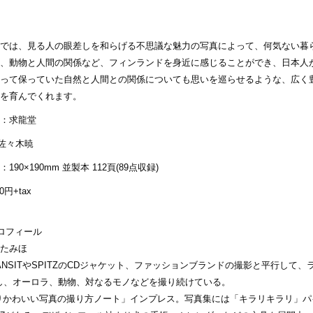
では、見る人の眼差しを和らげる不思議な魅力の写真によって、何気ない暮
、動物と人間の関係など、フィンランドを身近に感じることができ、日本人
って保っていた自然と人間との関係についても思いを巡らせるような、広く
を育んでくれます。
：求龍堂
:佐々木暁
：190×190mm 並製本 112頁(89点収録)
300円+tax
ロフィール
たみほ
ANSITやSPITZのCDジャケット、ファッションブランドの撮影と平行して、
し、オーロラ、動物、対なるモノなどを撮り続けている。
りかわいい写真の撮り方ノート」インプレス。写真集には「キラリキラリ」パ