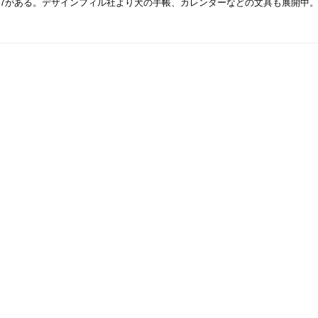
～No.7がある。デザインフィル社より犬の手帳、カレンダーなどの文具も展開中