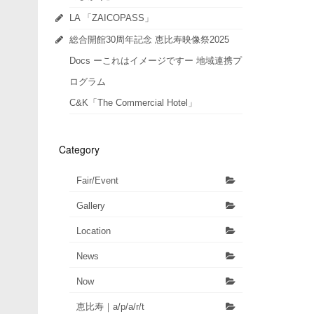
LA 「ZAICOPASS」
総合開館30周年記念 恵比寿映像祭2025
Docs ーこれはイメージですー 地域連携プ
ログラム
C&K「The Commercial Hotel」
Category
Fair/Event
Gallery
Location
News
Now
恵比寿｜a/p/a/r/t