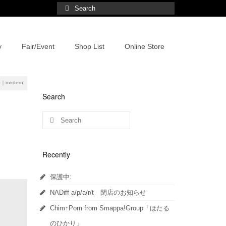
y
Fair/Event
Shop List
Online Store
｜modern
Search
Recently
保護中:
NADiff a/p/a/r/t 閉店のお知らせ
Chim↑Pom from Smappa!Group「ほたる
のひかり」