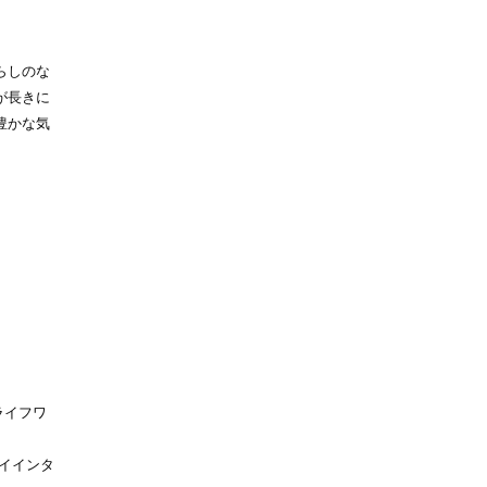
らしのな
が長きに
豊かな気
ライフワ
イインタ