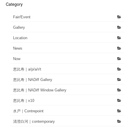
Category
Fair/Event
Gallery
Location
News
Now
恵比寿｜a/p/a/r/t
恵比寿｜NADiff Gallery
恵比寿｜NADiff Window Gallery
恵比寿｜x10
水戸｜Contrepoint
清澄白河｜contemporary