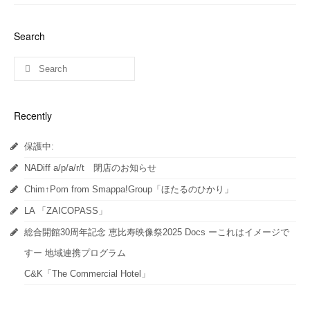
て
る
て
Twitter
に
Google+
で
は
で
共
ク
共
Search
有
リ
有
(新
ッ
(新
し
ク
し
い
し
い
ウ
て
ウ
ィ
く
ィ
ン
だ
ン
ド
さ
ド
ウ
い
ウ
Recently
で
(新
で
開
し
開
き
い
き
ま
ウ
ま
保護中:
す)
ィ
す)
ン
ド
NADiff a/p/a/r/t 閉店のお知らせ
ウ
で
開
Chim↑Pom from Smappa!Group「ほたるのひかり」
き
ま
LA 「ZAICOPASS」
す)
総合開館30周年記念 恵比寿映像祭2025 Docs ーこれはイメージで
すー 地域連携プログラム
C&K「The Commercial Hotel」