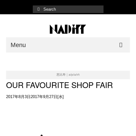
Menu
NADiff Gallery
Fair/Event
恵比寿｜a/p/a/r/t
OUR FAVOURITE SHOP FAIR
Shop List
2017年8月3日2017年9月27日[水]
Online Store