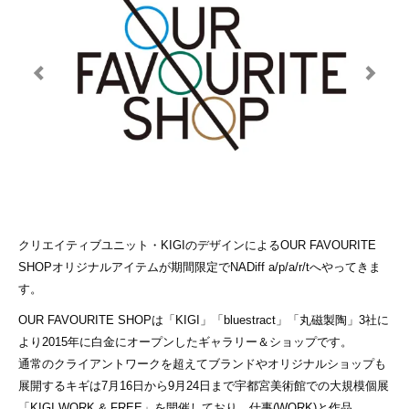
クリエイティブユニット・KIGIのデザインによるOUR FAVOURITE
SHOPオリジナルアイテムが期間限定でNADiff a/p/a/r/tへやってきま
す。
OUR FAVOURITE SHOPは「KIGI」「bluestract」「丸磁製陶」3社に
より2015年に白金にオープンしたギャラリー＆ショップです。
通常のクライアントワークを超えてブランドやオリジナルショップも
展開するキギは7月16日から9月24日まで宇都宮美術館での大規模個展
「KIGI WORK & FREE」を開催しており、仕事(WORK)と作品