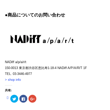
●商品についてのお問い合わせ
NADiff a/p/a/r/t
150-0013 東京都渋谷区恵比寿1-18-4 NADiff A/P/A/R/T 1F
TEL. 03-3446-4977
> shop info
共有:
ク
Facebook
ク
リ
で
リ
ッ
共
ッ
ク
有
ク
し
す
し