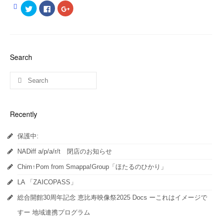
ク
Facebook
ク
リ
で
リ
ッ
共
ッ
ク
有
ク
し
す
し
て
る
て
Twitter
に
Google+
で
は
で
共
ク
共
Search
有
リ
有
(新
ッ
(新
し
ク
し
い
し
い
ウ
て
ウ
ィ
く
ィ
ン
だ
ン
ド
さ
ド
ウ
い
ウ
Recently
で
(新
で
開
し
開
き
い
き
ま
ウ
ま
保護中:
す)
ィ
す)
ン
ド
NADiff a/p/a/r/t 閉店のお知らせ
ウ
で
開
Chim↑Pom from Smappa!Group「ほたるのひかり」
き
ま
LA 「ZAICOPASS」
す)
総合開館30周年記念 恵比寿映像祭2025 Docs ーこれはイメージで
すー 地域連携プログラム