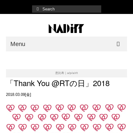
Menu
NADiff Gallery
Fair/Event
恵比寿｜a/p/a/r/t
「Thank You @RTの日」2018
Shop List
2018.03.09[金]
Online Store