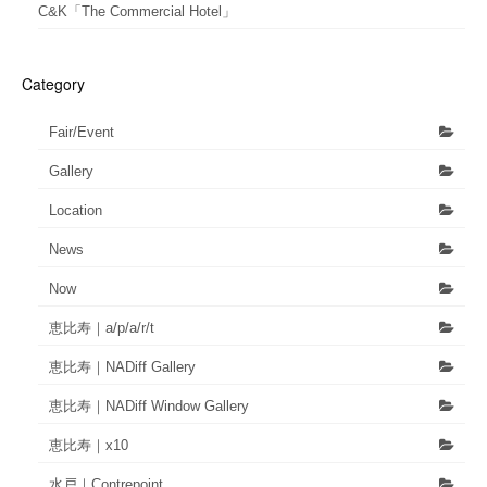
C&K「The Commercial Hotel」
Category
Fair/Event
Gallery
Location
News
Now
恵比寿｜a/p/a/r/t
恵比寿｜NADiff Gallery
恵比寿｜NADiff Window Gallery
恵比寿｜x10
水戸｜Contrepoint