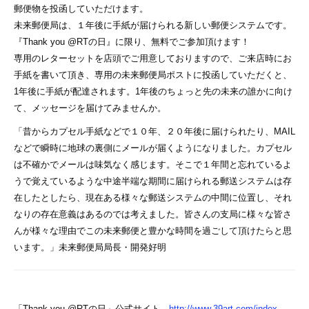
郵便物を投函していただけます。
未来郵便局は、１年後に手紙が届けられる新しい郵便システムです。
『Thank you @RTの日』に限り、無料でご参加頂けます！
専用のレターセットを店頭でご用意しておりますので、ご来店時にお
手紙を書いて頂き、専用の未来郵便局ポストに投函していただくと、
1年後に手紙が配達されます。1年後のちょっと先の未来の誰かに向け
て、メッセージを届けてみませんか。
「昔からカプセル手紙などで１０年、２０年後に届けられたり、MAIL
などで瞬時に地球の裏側にメールが届くようになりました。カプセル
は不確かでメールは味気なく感じます。そこで１年間と忘れているよ
うで覚えているような中途半端な期間に届けられる郵送システムは存
在したとしたら、現在ある様々な郵送システムの中間に位置し、それ
なりの存在意義はあるのでは考えました。皆さんの支局に様々な皆さ
んが様々な理由でこの未来郵便と豊かな時間を過ごして頂けたらと思
います。」未来郵便局局長・開発好明
「Thank you @RTの日」公式サイト
http://www.39art.com/index-