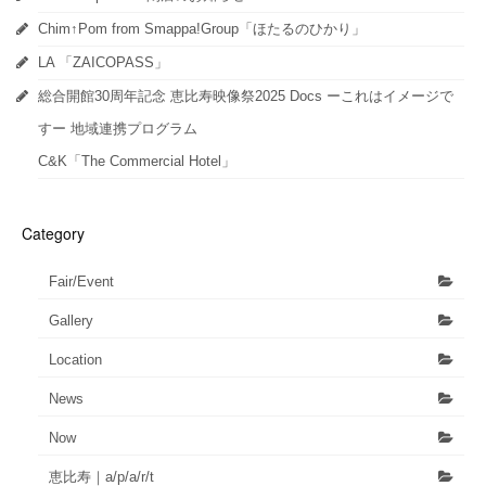
ウ
で
開
Chim↑Pom from Smappa!Group「ほたるのひかり」
き
ま
LA 「ZAICOPASS」
す)
総合開館30周年記念 恵比寿映像祭2025 Docs ーこれはイメージで
すー 地域連携プログラム
C&K「The Commercial Hotel」
Category
Fair/Event
Gallery
Location
News
Now
恵比寿｜a/p/a/r/t