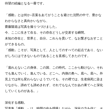
待望の続編となる一冊です。
「感動」とは何か–言葉をあてがうことを避けた沈黙の中で、豊かな
わからなさと真向かいながら、
齋藤陽道は写真を撮りつづけました。
今、ここに生きて在る、その存在どうしが交差する瞬間。
未知の存在と、世界と、自分。これらを貫いて、なお繋ぎなおすこと
ができるもの。
「感動」こそが、写真として、人としてのすべての起点であり、ない
がしろにはできないものであることを直感してきたのです。
「逃れえないこの身体、この国、この時代。ここから動けない。それ
でも進んでいく。進んでいる。どこへ。内側の奥へ。底へ。底へ。外
見上では何も変わらないようでいても、その裡では、生老病死に染ま
りながら、諦めても諦めきれず、それでもなんでかあの果てへと深化
していくものがある。」
深化する感動。
写真集『感動、』は、時間の中を呼吸しながら、深化の力を信じ、そ