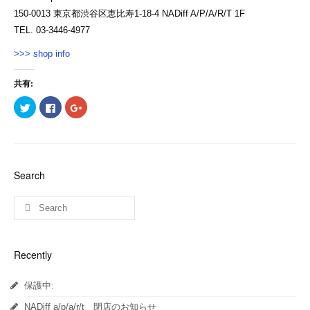
150-0013 東京都渋谷区恵比寿1-18-4 NADiff A/P/A/R/T 1F
TEL. 03-3446-4977
>>> shop info
共有:
ク
Facebook
ク
リ
で
リ
ッ
共
ッ
ク
有
ク
し
す
し
て
る
て
Twitter
に
Google+
で
は
で
共
ク
共
Search
有
リ
有
(新
ッ
(新
し
ク
し
い
し
い
ウ
て
ウ
ィ
く
ィ
ン
だ
ン
ド
さ
ド
ウ
い
ウ
Recently
で
(新
で
開
し
開
き
い
き
ま
ウ
ま
保護中:
す)
ィ
す)
ン
ド
NADiff a/p/a/r/t 閉店のお知らせ