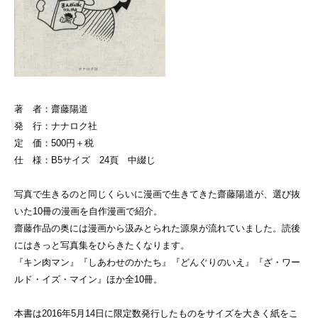
著 者：齋藤陽道
発 行：ナナロク社
定 価：500円＋税
仕 様：B5サイズ 24頁 中綴じ
写真で生きるのと同じくらいに漫画で生きてきた齋藤陽道が、選び抜
いた10冊の漫画を自作漫画で紹介。
齋藤作品の奥には漫画から汲みとられた源泉が流れていました。読後
にはきっと写真集をひらきたくなります。
『キン肉マン』『しあわせのかたち』『どんぐりのいえ』『ざ・ワー
ルド・イズ・マイン』ほか全10冊。
本書は2016年5月14日に限定数発行したものをサイズを大きく紙をこ