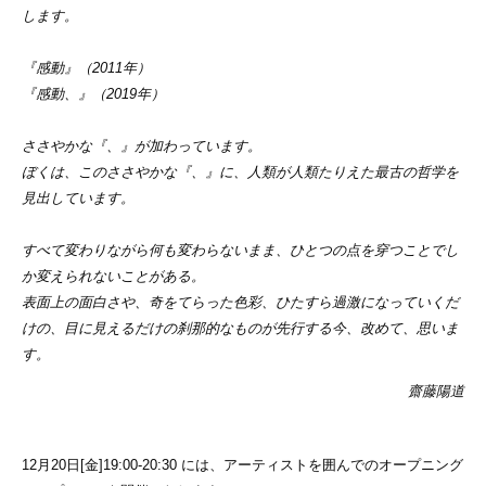
します。
『感動』（2011年）
『感動、』（2019年）
ささやかな『、』が加わっています。
ぼくは、このささやかな『、』に、人類が人類たりえた最古の哲学を
見出しています。
すべて変わりながら何も変わらないまま、ひとつの点を穿つことでし
か変えられないことがある。
表面上の面白さや、奇をてらった色彩、ひたすら過激になっていくだ
けの、目に見えるだけの刹那的なものが先行する今、改めて、思いま
す。
齋藤陽道
12月20日[金]19:00-20:30 には、アーティストを囲んでのオープニング