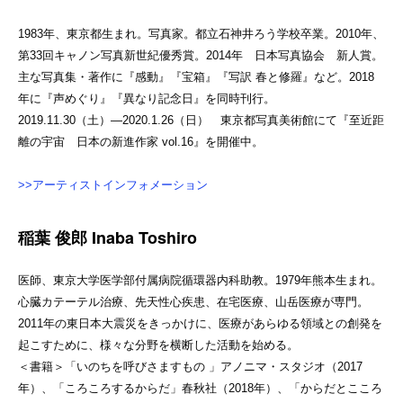
1983年、東京都生まれ。写真家。都立石神井ろう学校卒業。2010年、
第33回キャノン写真新世紀優秀賞。2014年 日本写真協会 新人賞。
主な写真集・著作に『感動』『宝箱』『写訳 春と修羅』など。2018
年に『声めぐり』『異なり記念日』を同時刊行。
2019.11.30（土）—2020.1.26（日） 東京都写真美術館にて『至近距
離の宇宙 日本の新進作家 vol.16』を開催中。
>>アーティストインフォメーション
稲葉 俊郎 Inaba Toshiro
医師、東京大学医学部付属病院循環器内科助教。1979年熊本生まれ。
心臓カテーテル治療、先天性心疾患、在宅医療、山岳医療が専門。
2011年の東日本大震災をきっかけに、医療があらゆる領域との創発を
起こすために、様々な分野を横断した活動を始める。
＜書籍＞「いのちを呼びさますもの 」アノニマ・スタジオ（2017
年）、「ころころするからだ」春秋社（2018年）、「からだとこころ