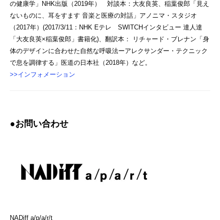
の健康学」NHK出版（2019年） 対談本：大友良英、稲葉俊郎「見え
ないものに、耳をすます 音楽と医療の対話」アノニマ・スタジオ
（2017年）(2017/3/11：NHK Eテレ SWITCHインタビュー 達人達
「大友良英×稲葉俊郎」書籍化)、翻訳本： リチャード・ブレナン「身
体のデザインに合わせた自然な呼吸法ーアレクサンダー・テクニック
で息を調律する」医道の日本社（2018年）など。
>>インフォメーション
●お問い合わせ
NADiff a/p/a/r/t