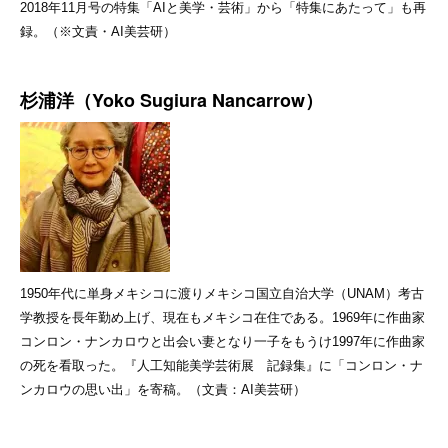
2018年11月号の特集「AIと美学・芸術」から「特集にあたって」も再
録。（※文責・AI美芸研）
杉浦洋（Yoko Sugiura Nancarrow）
1950年代に単身メキシコに渡りメキシコ国立自治大学（UNAM）考古
学教授を長年勤め上げ、現在もメキシコ在住である。1969年に作曲家
コンロン・ナンカロウと出会い妻となり一子をもうけ1997年に作曲家
の死を看取った。『人工知能美学芸術展 記録集』に「コンロン・ナ
ンカロウの思い出」を寄稿。（文責：AI美芸研）