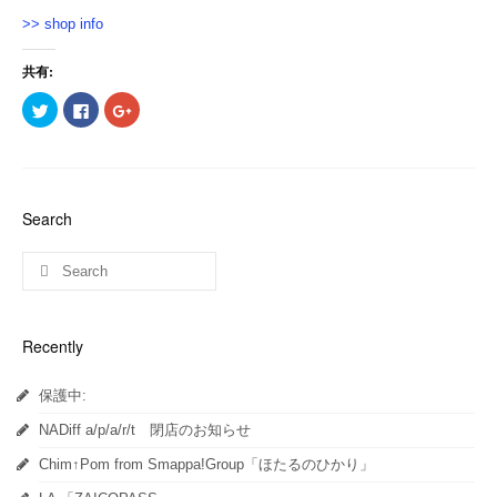
>> shop info
共有:
ク
Facebook
ク
リ
で
リ
ッ
共
ッ
ク
有
ク
し
す
し
て
る
て
Twitter
に
Google+
で
は
で
共
ク
共
Search
有
リ
有
(新
ッ
(新
し
ク
し
い
し
い
ウ
て
ウ
ィ
く
ィ
ン
だ
ン
ド
さ
ド
ウ
い
ウ
Recently
で
(新
で
開
し
開
き
い
き
ま
ウ
ま
保護中:
す)
ィ
す)
ン
ド
NADiff a/p/a/r/t 閉店のお知らせ
ウ
で
開
Chim↑Pom from Smappa!Group「ほたるのひかり」
き
ま