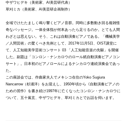
中ザワヒデキ（美術家、AI美芸研代表）
草刈ミカ（美術家、AI美芸研企画制作）
全域でけたたましく鳴り響くピアノ音群。同時に多数動き回る複雑怪
奇なパッセージ。一体全体指が何本あったら足りるのか。とても人間
わざとは思えない。そう、これは自動演奏ピアノである。「機械美学
／人間芸術」の驚くべき先例として、2017年11月5日、OIST講堂に
て、人工知能美学芸術コンサート 03 「人工知能音楽の先駆」を開催
した。副題は「コンロン・ナンカロウのロール紙自動演奏ピアノコン
サート」。日本初のピアノロールによるナンカロウ連続演奏会であっ
た。
この座談会では、作曲家夫人でメキシコ在住のYoko Sugiura
Nancarrow（杉浦洋）をお迎えし、1950年頃から《自動演奏ピアノの
ための習作》を書き続け1997年に亡くなったコンロン・ナンカロウに
ついて、五十嵐玄、中ザワヒデキ、草刈ミカとでお話を伺います。