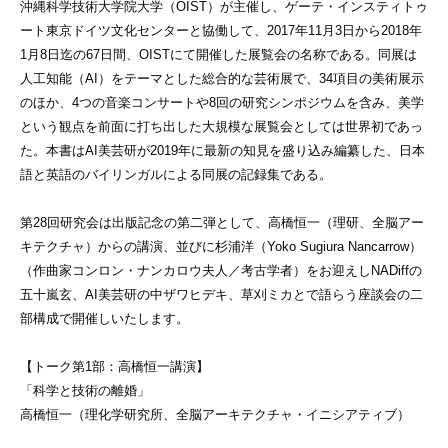
沖縄科学技術大学院大学（OIST）が主催し、ゲーテ・インスティトゥ
ート東京ドイツ文化センターと協働して、2017年11月3日から2018年
1月8日迄の67日間、OISTにて開催した展覧会の名称である。同展は
人工知能（AI）をテーマとした総合的な芸術展で、34項目の美術展示
のほか、4つの音楽コンサートや8回の研究シンポジウムを含み、美学
という観点を前面に打ち出した大規模な展覧会としては世界初であっ
た。本書はAI美芸研が2019年に最新の知見を盛り込み編纂した、日本
語と英語のバイリンガルによる同展の記録集である。
第28回研究会は出版記念の第二弾として、高橋恒一（理研、全脳アー
キテクチャ）からの講演、並びに杉浦洋（Yoko Sugiura Nancarrow）
（作曲家コンロン・ナンカロウ夫人／考古学者）をお迎えしNADiffの
五十嵐玄、AI美芸研の中ザワヒデキ、草刈ミカとで語らう座談会の二
部構成で開催しいたします。
【トーク第1部：高橋恒一講演】
「科学と技術の離婚」
高橋恒一（理化学研究所、全脳アーキテクチャ・イニシアティブ）