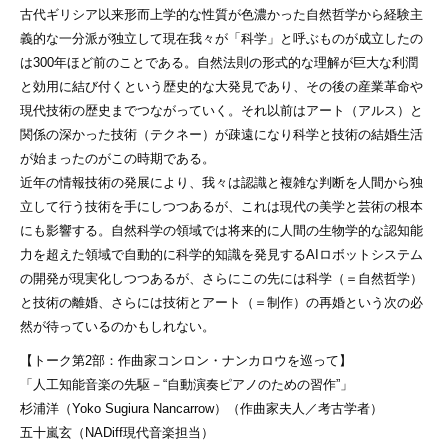
古代ギリシア以来形而上学的な性質が色濃かった自然哲学から経験主
義的な一分派が独立して現在我々が「科学」と呼ぶものが成立したの
は300年ほど前のことである。自然法則の形式的な理解が巨大な利潤
と効用に結び付くという歴史的な大発見であり、その後の産業革命や
現代技術の歴史までつながっていく。それ以前はアート（アルス）と
関係の深かった技術（テクネー）が疎遠になり科学と技術の結婚生活
が始まったのがこの時期である。
近年の情報技術の発展により、我々は認識と複雑な判断を人間から独
立して行う技術を手にしつつあるが、これは現代の美学と芸術の根本
にも影響する。自然科学の領域では将来的に人間の生物学的な認知能
力を超えた領域で自動的に科学的知識を発見するAIロボットシステム
の開発が現実化しつつあるが、さらにこの先には科学（＝自然哲学）
と技術の離婚、さらには技術とアート（＝制作）の再婚という次の必
然が待っているのかもしれない。
【トーク第2部：作曲家コンロン・ナンカロウを巡って】
「人工知能音楽の先駆－“自動演奏ピアノのための習作”」
杉浦洋（Yoko Sugiura Nancarrow）（作曲家夫人／考古学者）
五十嵐玄（NADiff現代音楽担当）