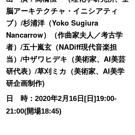
脳アーキテクチャ・イニシアティ
ブ）
/
杉浦洋（
Yoko Sugiura
Nancarrow
）（作曲家夫人／考古学
者）
/
五十嵐玄（
NADiff
現代音楽担
当）
/
中ザワヒデキ（美術家、
AI
美芸
研代表）
/
草刈ミカ（美術家、
AI
美学
研企画制作
)
日 時：
2020
年
2
月
16
日
[
日
]19:00-
21:00(
開場
18:45)