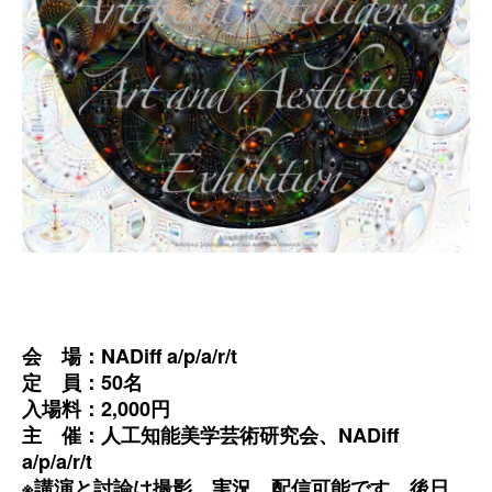
会 場：NADiff a/p/a/r/t
定 員：50名
入場料：2,000円
主 催：人工知能美学芸術研究会、NADiff
a/p/a/r/t
※講演と討論は撮影、実況、配信可能です。後日、