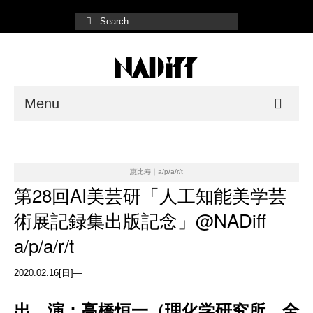
Menu
NADiff Gallery
Fair/Event
恵比寿｜a/p/a/r/t
第28回AI美芸研「人工知能美学芸
Shop List
術展記録集出版記念」@NADiff
Online Store
a/p/a/r/t
2020.02.16[日]—
出 演：高橋恒一（理化学研究所、全