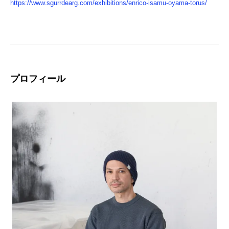
https://www.sgurrdearg.com/exhibitions/enrico-isamu-oyama-torus/
プロフィール