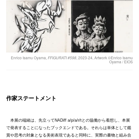
Enrico Isamu Oyama,
FFIGURATI #598
, 2023-24, Artwork ©︎Enrico Isamu
Oyama / EIOS
作家ステートメント
本展の端緒は、先立ってNADiff a/p/a/r/tとの協働から着想し、本展
で発表することになったブックエンドである。それらは単体として鑑
賞や思考の対象となる美術表現であると同時に、実際の書物と組み合