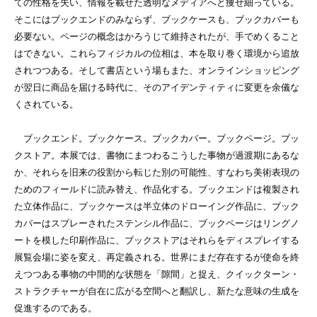
ての性格を失い、情報を載せた透明なメディアへと痩せ細っている。
そこにはブックエンドのみならず、ブックケースも、ブックカバーも
必要ない。ページの概念はかろうじて維持されたが、手でめくること
はできない。これらフィジカルの位相は、本を取り巻く環境から追放
されつつある。そして書店という場もまた、オンラインショッピング
が翌日に商品を届ける時代に、そのアイデンティティに変更を余儀な
くされている。
ブックエンド。ブックケース。ブックカバー。ブックページ。ブッ
クストア。本展では、書物にまつわるこうした事物が過渡期にあるな
か、それらを旧来の役割から転じた別の可能性、すなわち美術表現の
ためのフィールドに読み替え、作品化する。ブックエンドは複製され
た立体作品に、ブックケースは半立体のドローイング作品に、ブック
カバーはスプレーされたステンシル作品に、ブックページはリングノ
ートを模した印刷作品に、ブックストアはそれらをディスプレイする
展覧会場に姿を変え、再定義される。世界にまだ存在するが使命を終
えつつある事物の中間的な状態を「隙間」と捉え、クイックターン・
ストラクチャーが自在に広がる空間へと翻訳し、新たな意味の生成を
促進するのである。