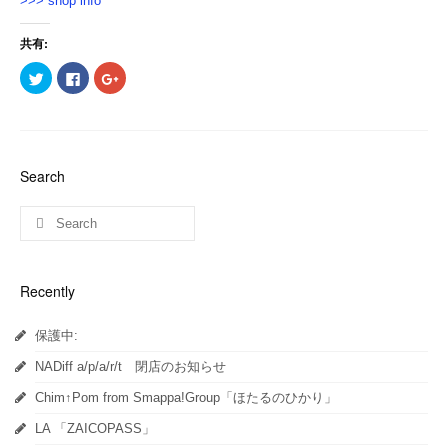
>>> shop info
共有:
ク
Facebook
ク
リ
で
リ
ッ
共
ッ
ク
有
ク
し
す
し
て
る
て
Twitter
に
Google+
で
は
で
共
ク
共
Search
有
リ
有
(新
ッ
(新
し
ク
し
い
し
い
ウ
て
ウ
ィ
く
ィ
ン
だ
ン
ド
さ
ド
ウ
い
ウ
Recently
で
(新
で
開
し
開
き
い
き
ま
ウ
ま
保護中:
す)
ィ
す)
ン
ド
NADiff a/p/a/r/t 閉店のお知らせ
ウ
で
開
Chim↑Pom from Smappa!Group「ほたるのひかり」
き
ま
LA 「ZAICOPASS」
す)