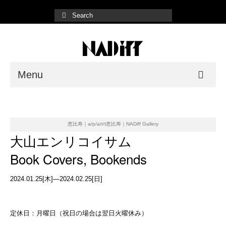
Menu
NADiff Gallery
Fair/Event
恵比寿｜a/p/a/r/t恵比寿｜NADiff Gallery
大山エンリコイサム
Shop List
Book Covers, Bookends
Online Store
2024.01.25[木]—2024.02.25[日]
定休日：月曜日（祝日の場合は翌日火曜休み）