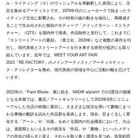
ル・ライティング（※）のヴィジュアルを再解釈した表現により、注
目を集めるアーティストです。1970年代のニューヨークで始まったラ
イティング文化に影響され、その特有の線の動きを抽出し、再構成す
ることで生み出された独自のモティーフ「クイックターン・ストラク
チャー」（QTS）を国内外で発表。作品制作と並行して、これまでに
『ストリートアートの素顔』（⻘土社、2020年）など複数の著作を刊
行し、現代美術とストリートアートを行き来する研究や批評にも取り
組んでいます。近年では、MEET YOUR ART FAIR
2023「RE:FACTORY」のメインアーティスト／アーティスティッ
ク・ディレクターを務め、現代美術の領域を中心に活動の幅を広げて
います。
2022年の「Paint Blister」展に続き、NADiff a/p/a/r/t での2度目の個展
となる本展では、書店／アートギャラリーとして2023年9月にリニュ
ーアルした当店の特徴に着目し、さまざまな技法を⽤いて書物にまつ
わる事物の翻訳を試みた作品群を発表します。現在、目まぐるしく変
化する「アート」や「出版」をめぐる国内の社会構造において、大山
は、過渡期ともいえるその状況を「作品」や「書物」といったメディ
アの存在の揺らぎと捉え、それらを取り巻く環境を見つめ、造形的思