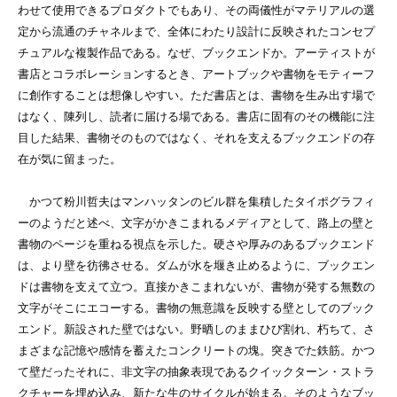
わせて使用できるプロダクトでもあり、その両儀性がマテリアルの選
定から流通のチャネルまで、全体にわたり設計に反映されたコンセプ
チュアルな複製作品である。なぜ、ブックエンドか。アーティストが
書店とコラボレーションするとき、アートブックや書物をモティーフ
に創作することは想像しやすい。ただ書店とは、書物を生み出す場で
はなく、陳列し、読者に届ける場である。書店に固有のその機能に注
目した結果、書物そのものではなく、それを支えるブックエンドの存
在が気に留まった。
かつて粉川哲夫はマンハッタンのビル群を集積したタイポグラフィ
ーのようだと述べ、文字がかきこまれるメディアとして、路上の壁と
書物のページを重ねる視点を示した。硬さや厚みのあるブックエンド
は、より壁を彷彿させる。ダムが水を堰き止めるように、ブックエン
ドは書物を支えて立つ。直接かきこまれないが、書物が発する無数の
文字がそこにエコーする。書物の無意識を反映する壁としてのブック
エンド。新設された壁ではない。野晒しのままひび割れ、朽ちて、さ
まざまな記憶や感情を蓄えたコンクリートの塊。突きでた鉄筋。かつ
て壁だったそれに、非文字の抽象表現であるクイックターン・ストラ
クチャーを埋め込み、新たな生のサイクルが始まる。そのようなブッ