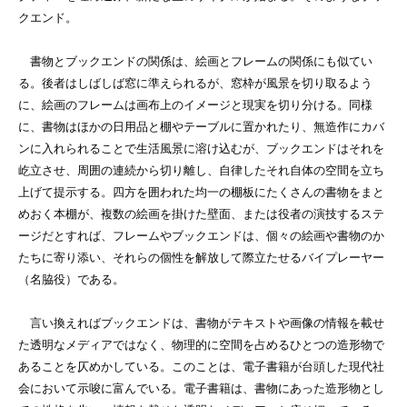
クエンド。
書物とブックエンドの関係は、絵画とフレームの関係にも似てい
る。後者はしばしば窓に準えられるが、窓枠が風景を切り取るよう
に、絵画のフレームは画布上のイメージと現実を切り分ける。同様
に、書物はほかの日用品と棚やテーブルに置かれたり、無造作にカバ
ンに入れられることで生活風景に溶け込むが、ブックエンドはそれを
屹立させ、周囲の連続から切り離し、自律したそれ自体の空間を立ち
上げて提示する。四方を囲われた均一の棚板にたくさんの書物をまと
めおく本棚が、複数の絵画を掛けた壁面、または役者の演技するステ
ージだとすれば、フレームやブックエンドは、個々の絵画や書物のか
たちに寄り添い、それらの個性を解放して際立たせるバイプレーヤー
（名脇役）である。
言い換えればブックエンドは、書物がテキストや画像の情報を載せ
た透明なメディアではなく、物理的に空間を占めるひとつの造形物で
あることを仄めかしている。このことは、電子書籍が台頭した現代社
会において示唆に富んでいる。電子書籍は、書物にあった造形物とし