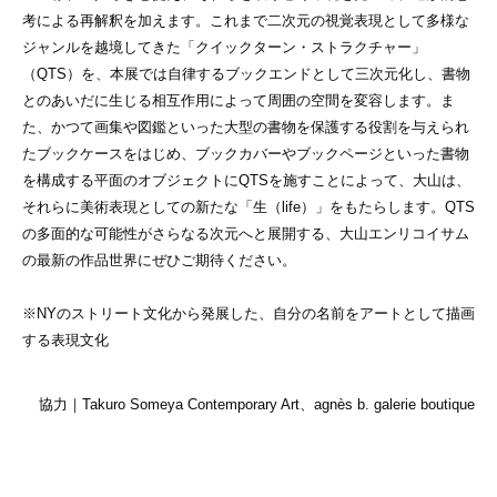
考による再解釈を加えます。これまで⼆次元の視覚表現として多様な
ジャンルを越境してきた「クイックターン・ストラクチャー」
（QTS）を、本展では自律するブックエンドとして三次元化し、書物
とのあいだに生じる相互作⽤によって周囲の空間を変容します。ま
た、かつて画集や図鑑といった大型の書物を保護する役割を与えられ
たブックケースをはじめ、ブックカバーやブックページといった書物
を構成する平面のオブジェクトにQTSを施すことによって、⼤⼭は、
それらに美術表現としての新たな「生（life）」をもたらします。QTS
の多面的な可能性がさらなる次元へと展開する、大山エンリコイサム
の最新の作品世界にぜひご期待ください。
※NYのストリート文化から発展した、自分の名前をアートとして描画
する表現文化
協⼒｜Takuro Someya Contemporary Art、agnès b. galerie boutique