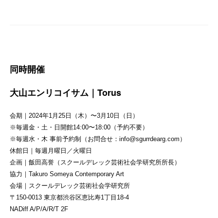
同時開催
大山エンリコイサム｜Torus
会期｜2024年1月25日（⽊）〜3月10日（日）
※毎週金・土・日開館14:00〜18:00（予約不要）
※毎週水・木 事前予約制（お問合せ：info@sgurrdearg.com）
休館日｜毎週月曜日／⽕曜日
企画｜飯田高誉（スクールデレック芸術社会学研究所所⻑）
協力｜Takuro Someya Contemporary Art
会場｜スクールデレック芸術社会学研究所
〒150-0013 東京都渋谷区恵⽐寿1丁目18-4
NADiff A/P/A/R/T 2F