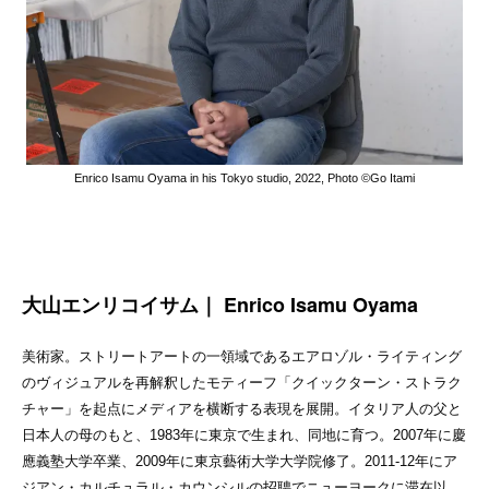
Enrico Isamu Oyama in his Tokyo studio, 2022, Photo ©︎Go Itami
大山エンリコイサム｜ Enrico Isamu Oyama
美術家。ストリートアートの⼀領域であるエアロゾル・ライティング
のヴィジュアルを再解釈したモティーフ「クイックターン・ストラク
チャー」を起点にメディアを横断する表現を展開。イタリア人の父と
日本人の母のもと、1983年に東京で生まれ、同地に育つ。2007年に慶
應義塾大学卒業、2009年に東京藝術大学大学院修了。2011-12年にア
ジアン・カルチュラル・カウンシルの招聘でニューヨークに滞在以