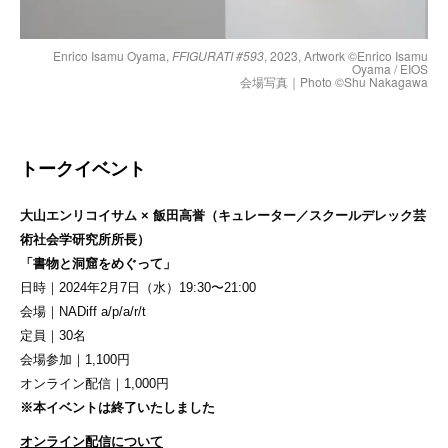
Enrico Isamu Oyama,
FFIGURATI #593
, 2023, Artwork ©︎Enrico Isamu
Oyama / EIOS
会場写真｜Photo ©︎Shu Nakagawa
トークイベント
大山エンリコイサム × 飯田高誉（キュレーター／スクールデレック芸
術社会学研究所所⻑）
「書物と洞窟をめぐって」
⽇時｜2024年2⽉7⽇（⽔）19:30〜21:00
会場｜NADiff a/p/a/r/t
定員｜30名
会場参加｜1,100円
オンライン配信｜1,000円
※本イベントは終了いたしました
オンライン配信について