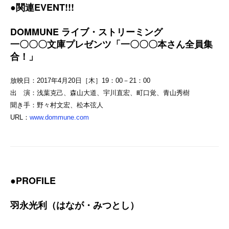
●関連EVENT!!!
DOMMUNE ライブ・ストリーミング
一〇〇〇文庫プレゼンツ「一〇〇〇本さん全員集
合！」
放映日：2017年4月20日［木］19：00－21：00
出 演：浅葉克己、森山大道、宇川直宏、町口覚、青山秀樹
聞き手：野々村文宏、松本弦人
URL：
www.dommune.com
●PROFILE
羽永光利（はなが・みつとし）