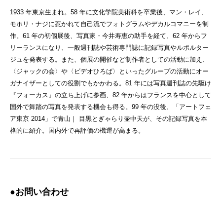
1933 年東京生まれ。58 年に文化学院美術科を卒業後、マン・レイ、
モホリ・ナジに惹かれて自己流でフォトグラムやデカルコマニーを制
作。61 年の初個展後、写真家・今井寿恵の助手を経て、62 年からフ
リーランスになり、一般週刊誌や芸術専門誌に記録写真やルポルター
ジュを発表する。また、個展の開催など制作者としての活動に加え、
〈ジャックの会〉や〈ビデオひろば〉といったグループの活動にオー
ガナイザーとしての役割でもかかわる。81 年には写真週刊誌の先駆け
『フォーカス』の立ち上げに参画、82 年からはフランスを中心として
国外で舞踏の写真を発表する機会も得る。99 年の没後、「アートフェ
ア東京 2014」で青山｜ 目黒とぎゃらり壷中天が、その記録写真を本
格的に紹介。国内外で再評価の機運が高まる。
●お問い合わせ