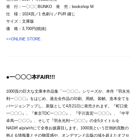
発 行：一〇〇〇BUNKO 発 売：bookshop M
仕 様：1024頁／1 色刷り／PUR 綴じ
サイズ：文庫版
価 格：3,700円(税抜)
>>ONLINE STORE
●一〇〇〇本FAIR!!!
1000頁の巨大な文庫本作品集「一〇〇〇」シリーズが、本作『羽永光
利一〇〇〇』をはじめ、過去全作品の印刷、用紙、装幀、造本全てを
バージョンアップし、新版として4月21日に発売されます。『町口覚
一〇〇〇』、『東京TDC一〇〇〇』、『宇川直宏一〇〇〇』、『中平
卓馬一〇〇〇』、そして『羽永光利一〇〇〇』の全5タイトルを
NADiff a/p/a/r/tにて全巻お披露目します。1000頁という圧倒的頁数の
抱える情報量とその物質感や、オンデマンド出版の域を超えたオフセ