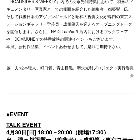
『ROADSIDER’S WEEKLY』内での羽永光利特集において、羽永のド
キュメンタリー写真家としての側面を紹介した編集者・都築響一氏、
そして戦後日本のアヴァンギャルドと昭和の視覚文化が専門の東京ス
テーションギャラリー学芸員・成相肇氏を迎えるオープニングトーク
を開催します。さらに、NADiff a/p/a/r/t 店内におけるブックフェア
や、DOMMUNEでの特番放映の関連イベントもございます。
本展、新刊作品集、イベントあわせまして、是非ご期待下さい。
協 力:松本弦人、町口覚、青山目黒、羽永光利プロジェクト実行委員
会
●EVENT
TALK EVENT
4月30日[日] 18:00－20:00（開場17:30）
出 演＝都築響一（編集者）×成相肇（東京ステー