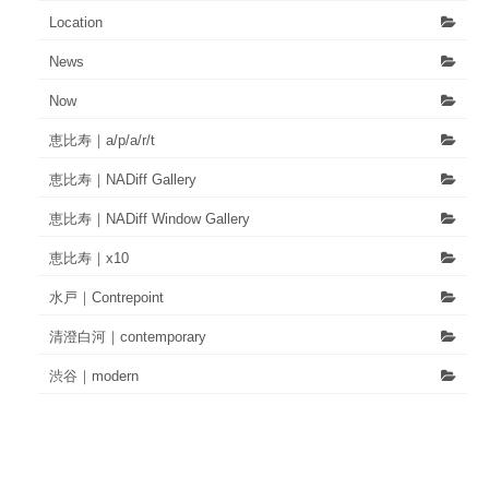
Location
News
Now
恵比寿｜a/p/a/r/t
恵比寿｜NADiff Gallery
恵比寿｜NADiff Window Gallery
恵比寿｜x10
水戸｜Contrepoint
清澄白河｜contemporary
渋谷｜modern