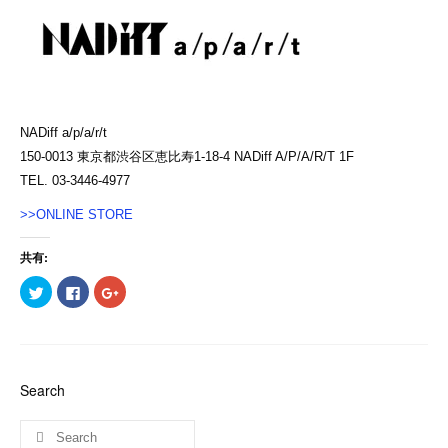
NADiff a/p/a/r/t
150-0013 東京都渋谷区恵比寿1-18-4 NADiff A/P/A/R/T 1F
TEL. 03-3446-4977
>>ONLINE STORE
共有:
ク
Facebook
ク
リ
で
リ
ッ
共
ッ
ク
有
ク
し
す
し
て
る
て
Twitter
に
Google+
で
は
で
共
ク
共
Search
有
リ
有
(新
ッ
(新
し
ク
し
い
し
い
ウ
て
ウ