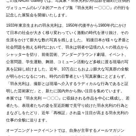
この度NADiff Galleryでは、写真家・羽永光利の作品群を纏めた圧倒的
ヴォリュームのレゾネ的アーカイブ集『羽永光利 一〇〇〇』の刊行を
記念した展覧会を開催いたします。
1933年東京生まれの羽永光利は、1950年代後半から1980年代にかけ
て日本の社会が大きく移り変わっていく激動の時代を潜り抜け、その
生涯をかけて膨大な数の写真を残しました。 戦後日本が様々な矛盾と
社会問題を抱える時代において、羽永は弱者や辺境の人々の視点から
シャッターを切り、前衛芸術、アンダーグラウンド劇場、イベント、
公害問題、学生運動、舞踏、コミューン活動など多岐に渡る現場の写
真を記録し続けました。近年、10万点にもおよぶ膨大な写真群の全貌
が明らかになるにつれ、時代の目撃者という写真家像にとどまらず、
「羽永光利は、撮影とは現場へ介入するラディカルな行為であると証
明した芸術家だ」と、新たに国内外から熱い注目を集めています。
本展では『羽永光利 一〇〇〇』に収録される作品を中心に構成し、若
者たち、表現者たちの姿を至近距離で見守り続けた羽永光利の行為と
まなざしをたどり、近年「再検証」され益々注目が高まる羽永光利の
仕事の全貌に迫ります。
オープニングトークイベントでは、自身が主宰するメールマガジン