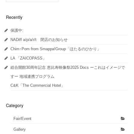
ィ
く
ィ
ン
だ
ン
ド
さ
ド
ウ
い
ウ
Recently
で
(新
で
開
し
開
き
い
き
ま
ウ
ま
保護中:
す)
ィ
す)
ン
ド
NADiff a/p/a/r/t 閉店のお知らせ
ウ
で
開
Chim↑Pom from Smappa!Group「ほたるのひかり」
き
ま
LA 「ZAICOPASS」
す)
総合開館30周年記念 恵比寿映像祭2025 Docs ーこれはイメージで
すー 地域連携プログラム
C&K「The Commercial Hotel」
Category
Fair/Event
Gallery