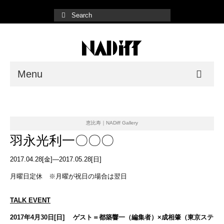
Menu
NADiff Gallery
Fair/Event
恵比寿｜NADiff Gallery
羽永光利一〇〇〇
Shop List
2017.04.28[金]—2017.05.28[日]
Online Store
月曜日定休 ※月曜が祝日の場合は翌日
TALK EVENT
2017年4月30日[日] ゲスト＝都築響一（編集者）×成相肇（東京ステ