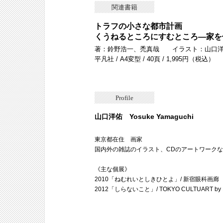
関連書籍
トラフの小さな都市計画
くうねるところにすむところ―家を
著：鈴野浩一、禿真哉 イラスト：山口
平凡社 / A4変型 / 40頁 / 1,995円（税込）
Profile
山口洋佑 Yosuke Yamaguchi
東京都在住 画家
国内外の雑誌のイラスト、CDのアートワーク
《主な個展》
2010「ねむれいとしきひとよ」/ 新宿眼科画廊
2012「しらないこと」/ TOKYO CULTUART by