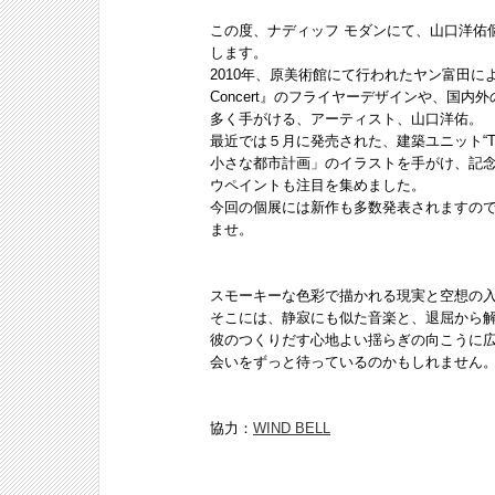
この度、ナディッフ モダンにて、山口洋佑
します。
2010年、原美術館にて行われたヤン富田によるラ
Concert』のフライヤーデザインや、国
多く手がける、アーティスト、山口洋佑。
最近では５月に発売された、建築ユニット“T
小さな都市計画」のイラストを手がけ、記
ウペイントも注目を集めました。
今回の個展には新作も多数発表されますの
ませ。
スモーキーな色彩で描かれる現実と空想の
そこには、静寂にも似た音楽と、退屈から
彼のつくりだす心地よい揺らぎの向こうに
会いをずっと待っているのかもしれません
協力：
WIND BELL