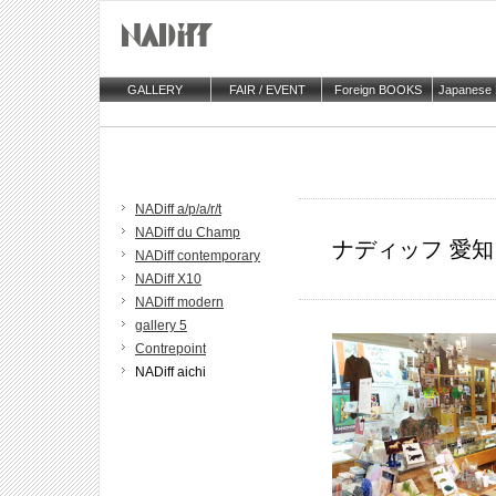
GALLERY
FAIR / EVENT
Foreign BOOKS
Japanese
NADiff a/p/a/r/t
NADiff du Champ
ナディッフ 愛知
NADiff contemporary
NADiff X10
NADiff modern
gallery 5
Contrepoint
NADiff aichi